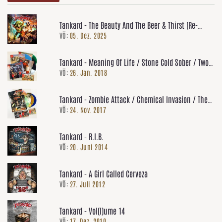
Tankard - The Beauty And The Beer & Thirst (Re-
VÖ:
05. Dez. 2025
Releases)
Tankard - Meaning Of Life / Stone Cold Sober / Two
VÖ:
26. Jan. 2018
Faced / The Tankard Re-Releases
Tankard - Zombie Attack / Chemical Invasion / The
VÖ:
24. Nov. 2017
Morning After / Alien Re-Releases
Tankard - R.I.B.
VÖ:
20. Juni 2014
Tankard - A Girl Called Cerveza
VÖ:
27. Juli 2012
Tankard - Vol(l)ume 14
VÖ:
17. Dez. 2010