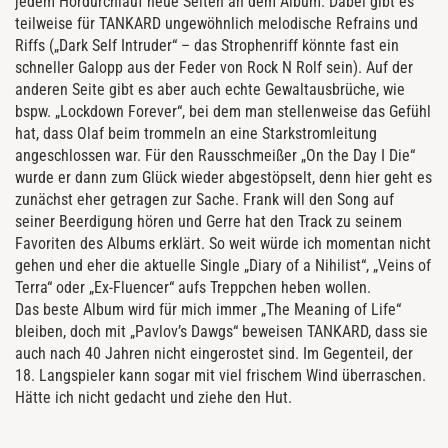
jedem Hördurchlauf neue Seiten an dem Album. Dabei gibt es
teilweise für TANKARD ungewöhnlich melodische Refrains und
Riffs („Dark Self Intruder“ – das Strophenriff könnte fast ein
schneller Galopp aus der Feder von Rock N Rolf sein). Auf der
anderen Seite gibt es aber auch echte Gewaltausbrüche, wie
bspw. „Lockdown Forever“, bei dem man stellenweise das Gefühl
hat, dass Olaf beim trommeln an eine Starkstromleitung
angeschlossen war. Für den Rausschmeißer „On the Day I Die“
wurde er dann zum Glück wieder abgestöpselt, denn hier geht es
zunächst eher getragen zur Sache. Frank will den Song auf
seiner Beerdigung hören und Gerre hat den Track zu seinem
Favoriten des Albums erklärt. So weit würde ich momentan nicht
gehen und eher die aktuelle Single „Diary of a Nihilist“, „Veins of
Terra“ oder „Ex-Fluencer“ aufs Treppchen heben wollen.
Das beste Album wird für mich immer „The Meaning of Life“
bleiben, doch mit „Pavlov’s Dawgs“ beweisen TANKARD, dass sie
auch nach 40 Jahren nicht eingerostet sind. Im Gegenteil, der
18. Langspieler kann sogar mit viel frischem Wind überraschen.
Hätte ich nicht gedacht und ziehe den Hut.