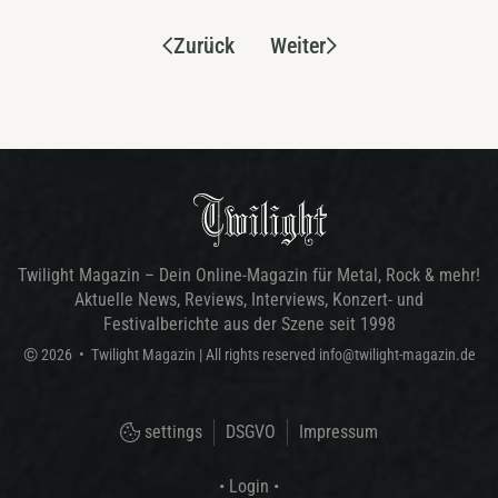
Zurück
Weiter
Twilight Magazin – Dein Online-Magazin für Metal, Rock & mehr!
Aktuelle News, Reviews, Interviews, Konzert- und
Festivalberichte aus der Szene seit 1998
©
2026
•
Twilight Magazin
| All rights reserved
info@twilight-magazin.de
settings
DSGVO
Impressum
• Login •