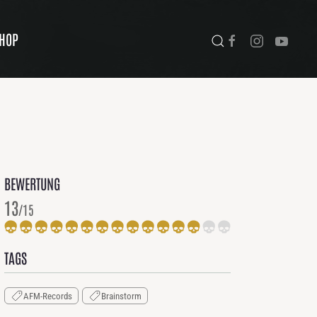
HOP
BEWERTUNG
13
/15
TAGS
AFM-Records
Brainstorm