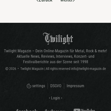
Twilight Magazin – Dein Online-Magazin für Metal, Rock & mehr!
Aktuelle News, Reviews, Interviews, Konzert- und
Festivalberichte aus der Szene seit 1998
©
2026
•
Twilight Magazin
| All rights reserved
info@twilight-magazin.de
settings
DSGVO
Impressum
• Login •