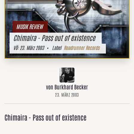
MUSIK REVIEW
Chimaira - Pass out of existence
VÖ:
23. März 2003
• Label
Roadrunner Records
von Burkhard Becker
23. MÄRZ 2003
Chimaira - Pass out of existence