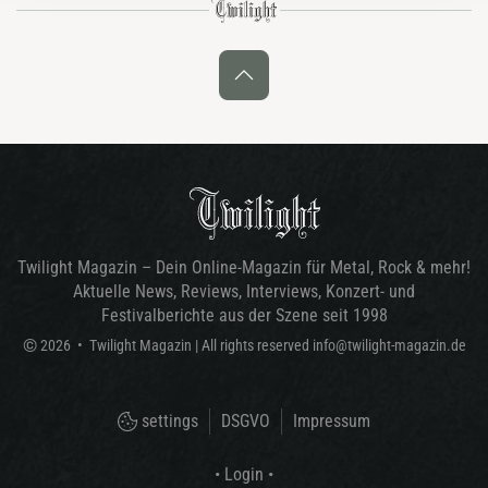
Twilight Magazin – Dein Online-Magazin für Metal, Rock & mehr!
Aktuelle News, Reviews, Interviews, Konzert- und
Festivalberichte aus der Szene seit 1998
©
2026
•
Twilight Magazin
| All rights reserved
info@twilight-magazin.de
settings
DSGVO
Impressum
• Login •