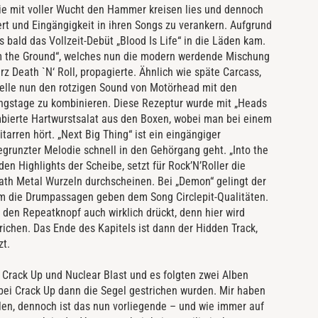
ie mit voller Wucht den Hammer kreisen lies und dennoch
t und Eingängigkeit in ihren Songs zu verankern. Aufgrund
 bald das Vollzeit-Debüt „Blood Is Life“ in die Läden kam.
m the Ground“, welches nun die modern werdende Mischung
 Death `N‘ Roll, propagierte. Ähnlich wie späte Carcass,
pelle nun den rotzigen Sound von Motörhead mit den
angstage zu kombinieren. Diese Rezeptur wurde mit „Heads
lambierte Hartwurstsalat aus den Boxen, wobei man bei einem
tarren hört. „Next Big Thing“ ist ein eingängiger
grunzter Melodie schnell in den Gehörgang geht. „Into the
den Highlights der Scheibe, setzt für Rock’N’Roller die
ath Metal Wurzeln durchscheinen. Bei „Demon“ gelingt der
em die Drumpassagen geben dem Song Circlepit-Qualitäten.
den Repeatknopf auch wirklich drückt, denn hier wird
ichen. Das Ende des Kapitels ist dann der Hidden Track,
zt.
 Crack Up und Nuclear Blast und es folgten zwei Alben
ei Crack Up dann die Segel gestrichen wurden. Mir haben
len, dennoch ist das nun vorliegende – und wie immer auf