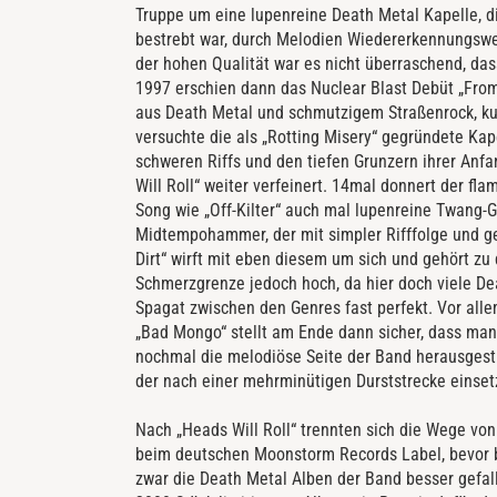
Truppe um eine lupenreine Death Metal Kapelle, d
bestrebt war, durch Melodien Wiedererkennungswer
der hohen Qualität war es nicht überraschend, dass
1997 erschien dann das Nuclear Blast Debüt „Fro
aus Death Metal und schmutzigem Straßenrock, kurz
versuchte die als „Rotting Misery“ gegründete Ka
schweren Riffs und den tiefen Grunzern ihrer Anf
Will Roll“ weiter verfeinert. 14mal donnert der f
Song wie „Off-Kilter“ auch mal lupenreine Twang-Gi
Midtempohammer, der mit simpler Rifffolge und ge
Dirt“ wirft mit eben diesem um sich und gehört zu 
Schmerzgrenze jedoch hoch, da hier doch viele De
Spagat zwischen den Genres fast perfekt. Vor all
„Bad Mongo“ stellt am Ende dann sicher, dass man 
nochmal die melodiöse Seite der Band herausgestr
der nach einer mehrminütigen Durststrecke einset
Nach „Heads Will Roll“ trennten sich die Wege von
beim deutschen Moonstorm Records Label, bevor b
zwar die Death Metal Alben der Band besser gefal