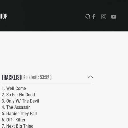
HOP
TRACKLIST
( Spielzeit: 53:52 )
1. Well Come
2. So Far No Good
3. Only W/ The Devil
4. The Assassin
5. Harder They Fall
6. Off - Kilter
7. Next Big Thing