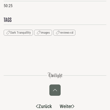
50:25
TAGS
Dark Tranquillity
images
reviews-cd
Zurück
Weiter