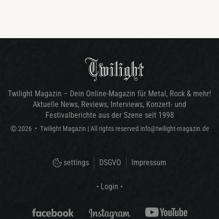
Twilight Magazin – Dein Online-Magazin für Metal, Rock & mehr!
Aktuelle News, Reviews, Interviews, Konzert- und
Festivalberichte aus der Szene seit 1998
©
2026
•
Twilight Magazin
| All rights reserved
info@twilight-magazin.de
settings
DSGVO
Impressum
• Login •