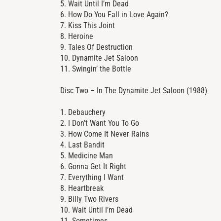
5. Wait Until I’m Dead
6. How Do You Fall in Love Again?
7. Kiss This Joint
8. Heroine
9. Tales Of Destruction
10. Dynamite Jet Saloon
11. Swingin’ the Bottle
Disc Two – In The Dynamite Jet Saloon (1988)
1. Debauchery
2. I Don’t Want You To Go
3. How Come It Never Rains
4. Last Bandit
5. Medicine Man
6. Gonna Get It Right
7. Everything I Want
8. Heartbreak
9. Billy Two Rivers
10. Wait Until I’m Dead
11. Sometimes