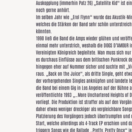
Auskopplung (immerhin Patz 26) „Satellite Kid“ ist e
noch gerne anhört.
Im selben Jahr wie „Erol Flynn“ wurde das Akustik-Min
welches die Stärken der Band sehr schön unterstreich
könnten.
1990 ließ die Band die Amps wieder glühen und veröffe
einmal mehr unterstrich, weshalb die DOGS D’AMOUR i
Vereinigten Königreich begleitete. Man muss sich nu
es durchaus Einflüsse aus dem britischen Punkrock de
hingegen eher auf Nummer sicher und suchte mit „V
raus. „Back on the Juice“, als dritte Single, geht et
der vorhergehenden Singles anknüpfen und landete ledig
die Band bei einem Gig in Los Angeles auf der Bühne
veröffentlichte 1993 „…More Unchartered Heights of Di
vorliegt. Die Produktion ist straffer als auf den Vorgä
daher etwas weniger dreckiger als vergleichbare Song
Platzierung des Vorgängers jedoch übertrumpfen und 
Start, welche allerdings als 4-Track EP erschien und d
triggern Songs wie die Ballade „Pretty, Pretty Once“ 