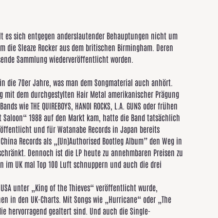
elt es sich entgegen anderslautender Behauptungen nicht um
 um die Sleaze Rocker aus dem britischen Birmingham. Deren
sende Sammlung wiederveröffentlicht worden.
in die 70er Jahre, was man dem Songmaterial auch anhört.
g mit dem durchgestylten Hair Metal amerikanischer Prägung
Bands wie THE QUIREBOYS, HANOI ROCKS, L.A. GUNS oder frühen
t Saloon“ 1988 auf den Markt kam, hatte die Band tatsächlich
röffentlicht und für Watanabe Records in Japan bereits
China Records als „(Un)Authorised Bootleg Album” den Weg in
eschränkt. Dennoch ist die LP heute zu annehmbaren Preisen zu
n im UK mal Top 100 Luft schnuppern und auch die drei
 USA unter „King of the Thieves“ veröffentlicht wurde,
en in den UK-Charts. Mit Songs wie „Hurricane“ oder „The
die hervorragend gealtert sind. Und auch die Single-