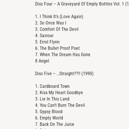
Disc Four – A Graveyard Of Empty Bottles Vol. 1 (
1. I Think It’s (Love Again)
2. So Once Was I
3. Comfort Of The Devil
4. Saviour
5. Errol Flynn
6. The Bullet Proof Poet
7. When The Dream Has Gone
8 Angel
Disc Five – …Straight??!! (1990)
1. Cardboard Town
2. Kiss My Heart Goodbye
3. Lie In This Land
4. You Can’t Burn The Devil
5. Gypsy Blood
6. Empty World
7. Back On The Juice