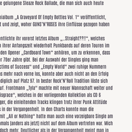
ine gelungene Sleaze Rock Ballade, die man sich auch heute
ialbum „A Graveyard Of Empty Bottles Vol. 1“ veröffentlicht,
t und zeigt, woher GUNS’N’ROSES ihre Einflüsse gezogen haben
ntlichte ihr vorerst letztes Album „…Straight??!!“, welches
n ihrer Anfangszeit wiederholt Punkbands auf deren Touren im
r den Opener „Cardboard Town“ anhören, um zu erkennen, dass
r 70er Jahre gibt. Bei der Auswahl der Singles ging man
ictims of Success“ und „Empty World“ zwei ruhige Nummern
was mehr nach vorne los, konnte aber auch nicht an den Erfolg
lich auf Platz 97. In bester Rock’N’Roll Tradition löste sich
 auf. Frontmann „Tyla“ machte mit neuer Mannschaft weiter und
sgrace“, welches in der vorliegenden Kollektion als CD 6
nger, die einleitenden Tracks klingen trotz ihrer Punk Attitüde
s in der Vergangenheit. In den Charts konnte man die
mit „All or Nothing“ hatte man auch eine vorzeigbare Single am
amals (anders als jetzt) nicht auf dem Album vertreten war. Mich
jedoch mehr. Deutlicher als in der Vergangenheit meint man in