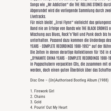
Songs wie „Mr Addiction“ die THE ROLLING STONES dur
Abgerundet wird die vorliegende Sammlung durch zwei 
Livetracks.
Für mich bleibt „Errol Flynn“ vielleicht das gelunge
Band nie an Erfolge von Bands wie THE BLACK CROWES od
Mischung aus Blues, Rock’n’Roll und Punk doch bis h
unterhalten. Passend dazu kommen die Underdogs des
YEARS - COMPLETE RECORDINGS 1988-1993“ auf der Bühn
Die Zeiten in denen derartige Kollektionen für 15€ i
„DYNAMITE CHINA YEARS - COMPLETE RECORDINGS 1988-199
in Pappschubern verpackten CDs, die zusammen mit ei
werden, doch einen guten Überblick über das Schaffe
Disc One – (Un)Authorised Bootleg Album (1988)
1. Firework Girl
2. Chains
3. Gold
4. Pourin’ Out My Heart