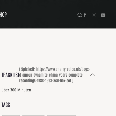
HOP
( Spielzeit: https://www.cherryred.co.uk/dogs-
TRACKLIST
d-amour-dynamite-china-years-complete-
recordings-1988-1993-8cd-box-set )
über 300 Minuten
TAGS