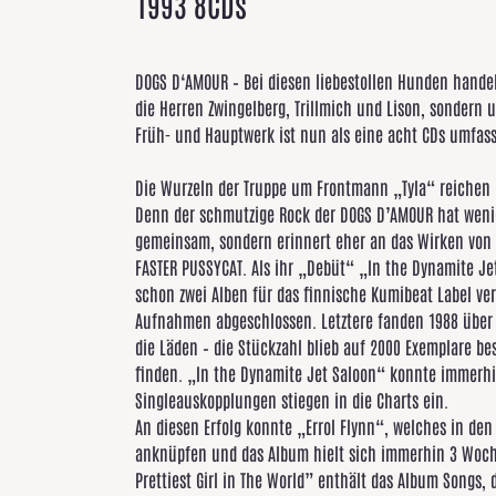
1993 8CDs
DOGS D‘AMOUR – Bei diesen liebestollen Hunden hand
die Herren Zwingelberg, Trillmich und Lison, sondern
Früh- und Hauptwerk ist nun als eine acht CDs umfas
Die Wurzeln der Truppe um Frontmann „Tyla“ reichen 
Denn der schmutzige Rock der DOGS D’AMOUR hat weni
gemeinsam, sondern erinnert eher an das Wirken von 
FASTER PUSSYCAT. Als ihr „Debüt“ „In the Dynamite Je
schon zwei Alben für das finnische Kumibeat Label ve
Aufnahmen abgeschlossen. Letztere fanden 1988 über 
die Läden – die Stückzahl blieb auf 2000 Exemplare b
finden. „In the Dynamite Jet Saloon“ konnte immerhi
Singleauskopplungen stiegen in die Charts ein.
An diesen Erfolg konnte „Errol Flynn“, welches in den
anknüpfen und das Album hielt sich immerhin 3 Woch
Prettiest Girl in The World” enthält das Album Songs, 