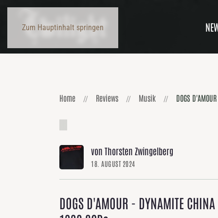
1988-1993
8CDs
NE
Zum Hauptinhalt springen
VÖ:
18.
August
2024
•
Label
images
,
Home
Reviews
Musik
DOGS D'AMOUR 
reviews-
cd
von Thorsten Zwingelberg
18. AUGUST 2024
DOGS D'AMOUR - DYNAMITE CHINA 