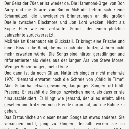
Der Geist der 70er, er ist wieder da. Die Hammond-Orgel von Don
Airey und die Gitarre von Simon McBride liefern sich kleine
Scharmützel, die unweigerlich Erinnerungen an die großen
Duelle zwischen Blackmore und Jon Lord wecken. Nicht als
Kopie. Eher wie ein vertrauter Geruch, der einen plötzlich
Jahrzehnte zurückversetzt.
McBride ist überhaupt ein Glücksfall. Er bringt eine Frische und
einen Biss in die Band, die man nach über fünfzig Jahren nicht
mehr erwarten würde. Die Songs sind härter, geradliniger und
rifforientierter als vieles aus der langen Ära von Steve Morse.
Weniger Verzierungen, mehr Druck.
Und dann ist da noch Gillan. Natürlich singt er nicht mehr wie
1970. Niemand erwartet noch die Schreie von „Child In Time“.
Aber Gillan hat etwas gewonnen, das jungen Sängern oft fehlt:
Präsenz. Er erzählt die Songs inzwischen mehr, als dass er sie
hinausschleudert. Er klingt wie jemand, der alles erlebt, alles
gesehen und trotzdem noch Freude daran hat, auf die Bühne zu
gehen.
Das Erstaunliche an diesen neuen Songs ist etwas anderes: Sie
versuchen nicht, jung zu klingen. Deshalb wirken sie so