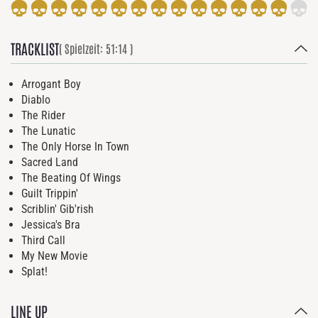
TRACKLIST
( Spielzeit: 51:14 )
Arrogant Boy
Diablo
The Rider
The Lunatic
The Only Horse In Town
Sacred Land
The Beating Of Wings
Guilt Trippin'
Scriblin' Gib'rish
Jessica's Bra
Third Call
My New Movie
Splat!
LINE UP