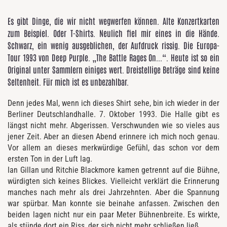
Es gibt Dinge, die wir nicht wegwerfen können. Alte Konzertkarten
zum Beispiel. Oder T-Shirts. Neulich fiel mir eines in die Hände.
Schwarz, ein wenig ausgeblichen, der Aufdruck rissig. Die Europa-
Tour 1993 von Deep Purple. „The Battle Rages On...“. Heute ist so ein
Original unter Sammlern einiges wert. Dreistellige Beträge sind keine
Seltenheit. Für mich ist es unbezahlbar.
Denn jedes Mal, wenn ich dieses Shirt sehe, bin ich wieder in der
Berliner Deutschlandhalle. 7. Oktober 1993. Die Halle gibt es
längst nicht mehr. Abgerissen. Verschwunden wie so vieles aus
jener Zeit. Aber an diesen Abend erinnere ich mich noch genau.
Vor allem an dieses merkwürdige Gefühl, das schon vor dem
ersten Ton in der Luft lag.
Ian Gillan und Ritchie Blackmore kamen getrennt auf die Bühne,
würdigten sich keines Blickes. Vielleicht verklärt die Erinnerung
manches nach mehr als drei Jahrzehnten. Aber die Spannung
war spürbar. Man konnte sie beinahe anfassen. Zwischen den
beiden lagen nicht nur ein paar Meter Bühnenbreite. Es wirkte,
als stünde dort ein Riss, der sich nicht mehr schließen ließ.