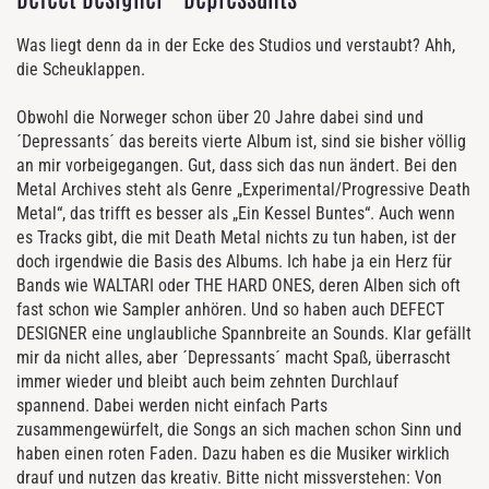
Was liegt denn da in der Ecke des Studios und verstaubt? Ahh,
die Scheuklappen.
Obwohl die Norweger schon über 20 Jahre dabei sind und
´Depressants´ das bereits vierte Album ist, sind sie bisher völlig
an mir vorbeigegangen. Gut, dass sich das nun ändert. Bei den
Metal Archives steht als Genre „Experimental/Progressive Death
Metal“, das trifft es besser als „Ein Kessel Buntes“. Auch wenn
es Tracks gibt, die mit Death Metal nichts zu tun haben, ist der
doch irgendwie die Basis des Albums. Ich habe ja ein Herz für
Bands wie WALTARI oder THE HARD ONES, deren Alben sich oft
fast schon wie Sampler anhören. Und so haben auch DEFECT
DESIGNER eine unglaubliche Spannbreite an Sounds. Klar gefällt
mir da nicht alles, aber ´Depressants´ macht Spaß, überrascht
immer wieder und bleibt auch beim zehnten Durchlauf
spannend. Dabei werden nicht einfach Parts
zusammengewürfelt, die Songs an sich machen schon Sinn und
haben einen roten Faden. Dazu haben es die Musiker wirklich
drauf und nutzen das kreativ. Bitte nicht missverstehen: Von