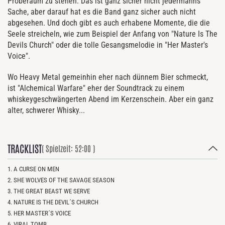
Proberaum zu stehen. Das ist ganz sicher nicht jedermanns
Sache, aber darauf hat es die Band ganz sicher auch nicht
abgesehen. Und doch gibt es auch erhabene Momente, die die
Seele streicheln, wie zum Beispiel der Anfang von "Nature Is The
Devils Church" oder die tolle Gesangsmelodie in "Her Master's
Voice".
Wo Heavy Metal gemeinhin eher nach dünnem Bier schmeckt,
ist "Alchemical Warfare" eher der Soundtrack zu einem
whiskeygeschwängerten Abend im Kerzenschein. Aber ein ganz
alter, schwerer Whisky...
TRACKLIST
( Spielzeit: 52:00 )
1. A CURSE ON MEN
2. SHE WOLVES OF THE SAVAGE SEASON
3. THE GREAT BEAST WE SERVE
4. NATURE IS THE DEVIL´S CHURCH
5. HER MASTER´S VOICE
6. VIRAL TOMB