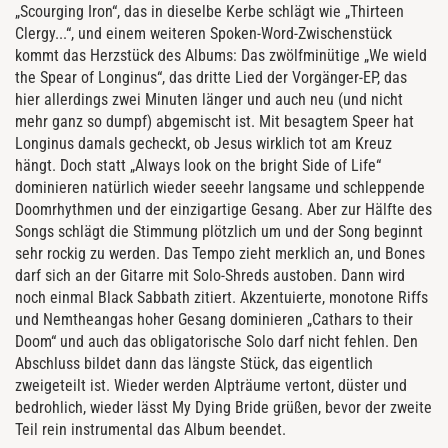
„Scourging Iron“, das in dieselbe Kerbe schlägt wie „Thirteen
Clergy...“, und einem weiteren Spoken-Word-Zwischenstück
kommt das Herzstück des Albums: Das zwölfminütige „We wield
the Spear of Longinus“, das dritte Lied der Vorgänger-EP, das
hier allerdings zwei Minuten länger und auch neu (und nicht
mehr ganz so dumpf) abgemischt ist. Mit besagtem Speer hat
Longinus damals gecheckt, ob Jesus wirklich tot am Kreuz
hängt. Doch statt „Always look on the bright Side of Life“
dominieren natürlich wieder seeehr langsame und schleppende
Doomrhythmen und der einzigartige Gesang. Aber zur Hälfte des
Songs schlägt die Stimmung plötzlich um und der Song beginnt
sehr rockig zu werden. Das Tempo zieht merklich an, und Bones
darf sich an der Gitarre mit Solo-Shreds austoben. Dann wird
noch einmal Black Sabbath zitiert. Akzentuierte, monotone Riffs
und Nemtheangas hoher Gesang dominieren „Cathars to their
Doom“ und auch das obligatorische Solo darf nicht fehlen. Den
Abschluss bildet dann das längste Stück, das eigentlich
zweigeteilt ist. Wieder werden Alpträume vertont, düster und
bedrohlich, wieder lässt My Dying Bride grüßen, bevor der zweite
Teil rein instrumental das Album beendet.