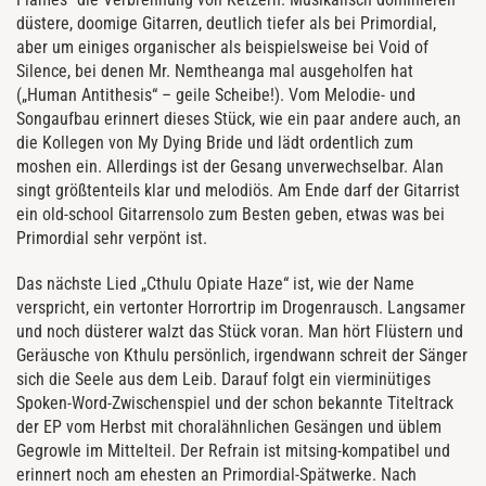
düstere, doomige Gitarren, deutlich tiefer als bei Primordial,
aber um einiges organischer als beispielsweise bei Void of
Silence, bei denen Mr. Nemtheanga mal ausgeholfen hat
(„Human Antithesis“ – geile Scheibe!). Vom Melodie- und
Songaufbau erinnert dieses Stück, wie ein paar andere auch, an
die Kollegen von My Dying Bride und lädt ordentlich zum
moshen ein. Allerdings ist der Gesang unverwechselbar. Alan
singt größtenteils klar und melodiös. Am Ende darf der Gitarrist
ein old-school Gitarrensolo zum Besten geben, etwas was bei
Primordial sehr verpönt ist.
Das nächste Lied „Cthulu Opiate Haze“ ist, wie der Name
verspricht, ein vertonter Horrortrip im Drogenrausch. Langsamer
und noch düsterer walzt das Stück voran. Man hört Flüstern und
Geräusche von Kthulu persönlich, irgendwann schreit der Sänger
sich die Seele aus dem Leib. Darauf folgt ein vierminütiges
Spoken-Word-Zwischenspiel und der schon bekannte Titeltrack
der EP vom Herbst mit choralähnlichen Gesängen und üblem
Gegrowle im Mittelteil. Der Refrain ist mitsing-kompatibel und
erinnert noch am ehesten an Primordial-Spätwerke. Nach