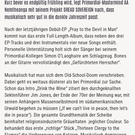
Kurz bevor es endgültig Frühling wird, legt Primordial-Mastermind AA
Nemtheanga mit seinem Projekt DREAD SOVEREIGN nach, dass
musikalisch sehr gut in die dunkle Jahreszeit passt.
Nach der letztjährigen Debüt-EP „Pray to the Devil in Man“
kommt nun das erste Full-Length-Album, dass neben den drei
EP-Tracks und drei Instrumentals vier neue Songs enthält.
Personelle Unterstützung holt sich der Sänger bei seinem
Primordial-Kollegen Simon O’Laoghaire am Schlagzeug. Bones
an der Gitarre vervollständigt den „Gefürchteten Herrscher“.
Musikalisch hat man sich dem Old-School-Doom verschrieben.
Dabei geht es weitaus düsterer als bei Primordial zur Sache.
Schon das Intro „Drink the Wine“ zitiert den durchgeknallten
Sektenführer Jim Jones, der Ende der 70er der Meinung war, mit
seinen Anhängern Massenselbstmord im südamerikanischen
Urwald begehen zu müssen („If we can't live in peace, then let's
die in peace“). Die gesamte Grundthematik der Scheibe
beinhaltet religionsinduzierte Gräueltaten jeglicher Couleur. So
behandelt das erste „richtige“ Stück „Thirteen Clergy to the
Flames“ die Verbrennung von Ketzern. Musikalisch dominieren