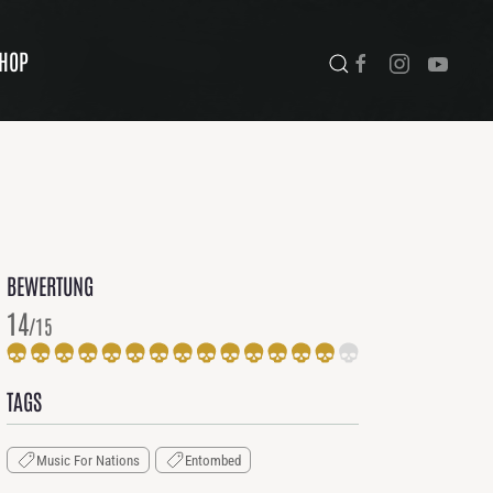
HOP
BEWERTUNG
14
/15
TAGS
Music For Nations
Entombed