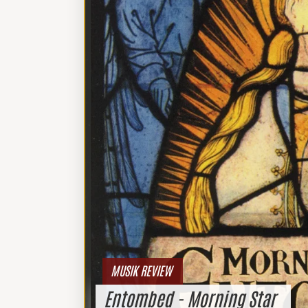
MUSIK REVIEW
Entombed - Morning Star