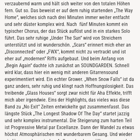
verzaubernd warm und hält sich weiter von den totalen Höhen
fern. Gut so. Das beweist er auf dem ruhig startenden „The Way
Home“, welches sich nach drei Minuten immer weiter entfacht
und sehr düster komplex wird. Nach fünf Minuten kommt ein
typischer Chorus, der das Stück auflöst und in ein starkes Solo
führt. Das sehr ruhige „Under The Sun“ wird von Streichern
unterstützt und ist wunderschön. „Scars“ erinnert mich eher an
„Disconnected“ oder „FWX“, kommt nicht zu vertrackt und ist
eher auf „modernen“ Riffs aufgebaut. Und beim Anfang von
„Begin Again“ dachte ich zunächst an SOUNDGARDEN. Schnell
wird klar, dass hier ein wenig mit anderen Gitarrensound
experimentiert wird. Ein echter Grower. „When Snow Falls“ ist da
ganz anders, sehr ruhig und klingt nach Hoffnungslosigkeit. Das
treibende „Glass Houses“ sorgt zwar nicht für Aha Effekte, trifft
mich aber irgendwie. Eins der Highlights, das vieles was diese
Band zu „No Exit“ Zeiten entwickelte gut zusammenfasst. Das
längste Stück „The Longest Shadow Of The Day“ startet jazzig
und sehr komplex instrumental. Die Steigerung zum harten Teil
ist Progressive Metal par Excellanze. Dann der Wandel zu etwas
höchst Atmosphärischen mit wunderbarem Gesang. Und wieder