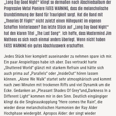
„Long Day Good Night“ klingt so dermaßen nach Abschiedsalbum der
Progressive Metal Pioniere FATES WARNING, dass die melancholische
Grundstimmung der Band für Traurigkeit sorgt. Hat die Band mit
„Theories Of Flight“ nicht zuletzt einen Höhepunkt im eigenen
Schaffen hinterlassen? Das letzte Stück auf „Long Day Good Night“
hat den klaren Titel „The Last Song“. Ich hoffe, dass Mastermind Jim
Matheos es sich noch einmal anders überlegt. Wenn nicht haben
FATES WARNING ein gutes Abschlusswerk erschaffen.
Jedes Stück hier komplett auseinander zu nehmen spare ich mir.
Ein paar Anspieltipps habe ich aber. Das vertrackt harte
„Shuttered World“ glänzt mit starkem Refrain und hätte sich
auch prima auf „Parallels“ oder „InsideOut“ hören lassen
können. „Alone We Walk“ startet sehr atmosphärisch und kommt
nach zwei Minuten mit trockenen Riffs und viel Dynamik um die
Ecke. Gedanken an „Pleasant Shades Of Grey“und„Darkness In a
Different Light“ kommen mir in den Sinn. Deutlich eingängiger
klingt da die Singleauskopplung “Here comes the Rain“, die
wieder diese melancholischen Harmonien der Ray Alder
Hochphase wiedergibt. Apropos Alder: der singt wieder