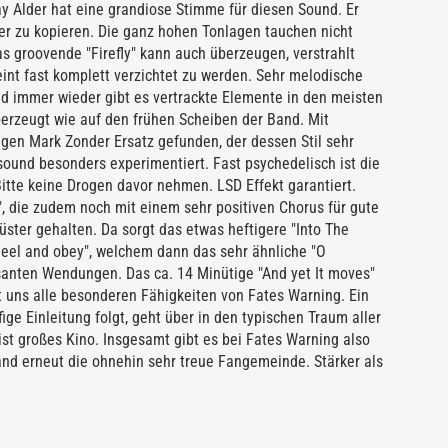
y Alder hat eine grandiose Stimme für diesen Sound. Er
r zu kopieren. Die ganz hohen Tonlagen tauchen nicht
s groovende "Firefly" kann auch überzeugen, verstrahlt
int fast komplett verzichtet zu werden. Sehr melodische
nd immer wieder gibt es vertrackte Elemente in den meisten
berzeugt wie auf den frühen Scheiben der Band. Mit
en Mark Zonder Ersatz gefunden, der dessen Stil sehr
nsound besonders experimentiert. Fast psychedelisch ist die
Bitte keine Drogen davor nehmen. LSD Effekt garantiert.
m", die zudem noch mit einem sehr positiven Chorus für gute
üster gehalten. Da sorgt das etwas heftigere "Into The
eel and obey", welchem dann das sehr ähnliche "O
ssanten Wendungen. Das ca. 14 Minütige "And yet It moves"
t uns alle besonderen Fähigkeiten von Fates Warning. Ein
fige Einleitung folgt, geht über in den typischen Traum aller
st großes Kino. Insgesamt gibt es bei Fates Warning also
nd erneut die ohnehin sehr treue Fangemeinde. Stärker als