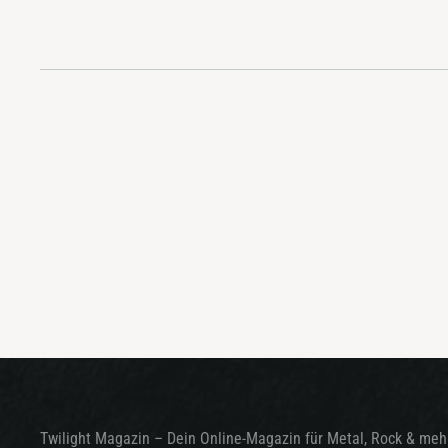
Twilight Magazin – Dein Online-Magazin für Metal, Rock & mehr