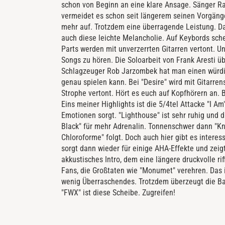
schon von Beginn an eine klare Ansage. Sänger Ra
vermeidet es schon seit längerem seinen Vorgänge
mehr auf. Trotzdem eine überragende Leistung. Da
auch diese leichte Melancholie. Auf Keybords sche
Parts werden mit unverzerrten Gitarren vertont. U
Songs zu hören. Die Soloarbeit von Frank Aresti ü
Schlagzeuger Rob Jarzombek hat man einen würdig
genau spielen kann. Bei "Desire" wird mit Gitarre
Strophe vertont. Hört es euch auf Kopfhörern an. 
Eins meiner Highlights ist die 5/4tel Attacke "I A
Emotionen sorgt. "Lighthouse" ist sehr ruhig und d
Black" für mehr Adrenalin. Tonnenschwer dann "Kn
Chloroforme" folgt. Doch auch hier gibt es intere
sorgt dann wieder für einige AHA-Effekte und zeig
akkustisches Intro, dem eine längere druckvolle rif
Fans, die Großtaten wie "Monumet" verehren. Das i
wenig Überraschendes. Trotzdem überzeugt die Ba
"FWX" ist diese Scheibe. Zugreifen!