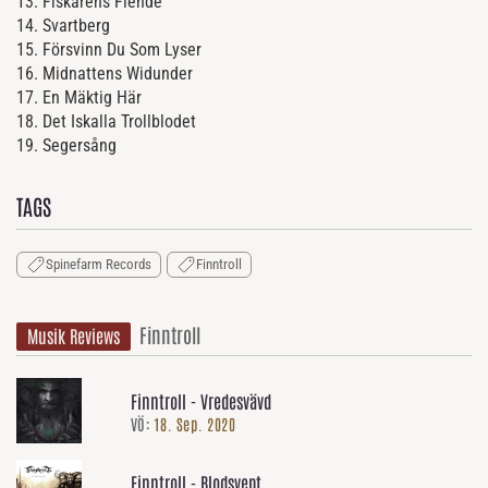
13. Fiskarens Fiende
14. Svartberg
15. Försvinn Du Som Lyser
16. Midnattens Widunder
17. En Mäktig Här
18. Det Iskalla Trollblodet
19. Segersång
TAGS
Spinefarm Records
Finntroll
Finntroll
Musik Reviews
Finntroll - Vredesvävd
VÖ:
18. Sep. 2020
Finntroll - Blodsvept