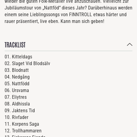
wieder die guten Folk-Metaller live anzuschauen. Vielleicht zur
Jubiläumstour von „Nattföd“ dieses Jahr? Darüberhinaus werden
einem seine Lieblingssongs von FINNTROLL etwas härter und
rauer präsentiert, live eben. Kann man sich geben!
TRACKLIST
01. Kitteldags
02. Slaget Vid Blodsälv
03. Blodnatt
04. Nedgång
05. Nattfödd
06. Ursvama
07. Eliytres
08. Aldhissla
09. Jaktens Tid
10. Rivfader
11. Korpens Saga
12. Trollhammaren