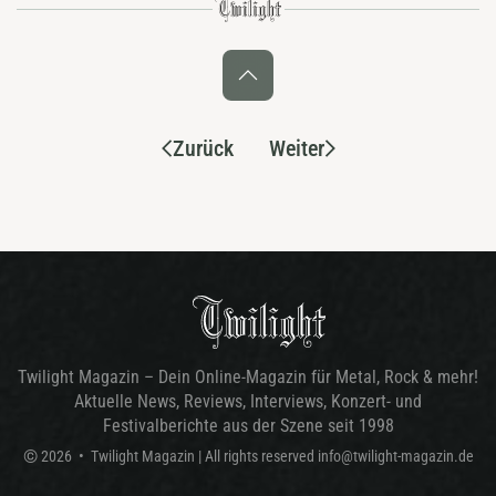
Zurück
Weiter
Twilight Magazin – Dein Online-Magazin für Metal, Rock & mehr!
Aktuelle News, Reviews, Interviews, Konzert- und
Festivalberichte aus der Szene seit 1998
©
2026
•
Twilight Magazin
| All rights reserved
info@twilight-magazin.de