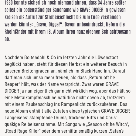
1980 konnte sicherlich noch niemand ahnen, dass 34 Jahre später
selbst ein bodenständiger Bandname wie GRAVE DIGGER in gewissen
Kreisen als Aufruf zur Straßenschlacht bis zum Ende verstanden
werden könnte: „Grave, Digga!“. Davon unbeeindruckt, liefern die
Rheinländer mit ihrem 18. Album ihren ganz eigenen Schlachtgesang
ab.
Nachdem Boltendahl & Co im letzten Jahr die Löwenstadt
beglückt haben, steht für diesen Herbst ein weiterer Besuch in
unseren Breitengraden an, nämlich im Black Hand Inn. Darauf
darf man sich umso mehr freuen, als dass „Return oft he
Reaper“ hält, was der Name verspricht. Zwar waren GRAVE
DIGGER ja nun eigentlich gar nicht wirklich weg, aber das hält so
eine Metalkampfmaschine natürlich nicht davon ab, trotzdem
mit einem Paukenschlag ins Rampenlicht zurückzukehren. Das
neue Album enthält alle Zutaten eines typischen GRAVE DIGGER
Langeisens: stampfende Drums, trockene Riffs und Chris‘
quäkige Reibeisenstimme. Mit Songs wie „Season oft he Witch“,
„Road Rage Killer“ oder dem verhältnismäßig kurzen „Satan’s