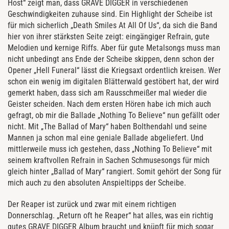
Host“ zeigt man, dass GRAVE DIGGER in verschiedenen
Geschwindigkeiten zuhause sind. Ein Highlight der Scheibe ist
für mich sicherlich „Death Smiles At All Of Us“, da sich die Band
hier von ihrer stärksten Seite zeigt: eingängiger Refrain, gute
Melodien und kernige Riffs. Aber für gute Metalsongs muss man
nicht unbedingt ans Ende der Scheibe skippen, denn schon der
Opener „Hell Funeral“ lässt die Kriegsaxt ordentlich kreisen. Wer
schon ein wenig im digitalen Blätterwald gestöbert hat, der wird
gemerkt haben, dass sich am Rausschmeißer mal wieder die
Geister scheiden. Nach dem ersten Hören habe ich mich auch
gefragt, ob mir die Ballade „Nothing To Believe“ nun gefällt oder
nicht. Mit „The Ballad of Mary“ haben Bolthendahl und seine
Mannen ja schon mal eine geniale Ballade abgeliefert. Und
mittlerweile muss ich gestehen, dass „Nothing To Believe“ mit
seinem kraftvollen Refrain in Sachen Schmusesongs für mich
gleich hinter „Ballad of Mary“ rangiert. Somit gehört der Song für
mich auch zu den absoluten Anspieltipps der Scheibe.
Der Reaper ist zurück und zwar mit einem richtigen
Donnerschlag. „Return oft he Reaper“ hat alles, was ein richtig
gutes GRAVE DIGGER Album braucht und knüpft für mich sogar