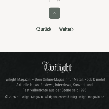
Zurück
Weiter
Twilight Magazin – Dein Online-Magazin für Metal, Rock & mehr!
Aktuelle News, Reviews, Interviews, Konzert- und
Festivalberichte aus der Szene seit 1998
©
2026
•
Twilight Magazin
| All rights reserved
info@twilight-magazin.de