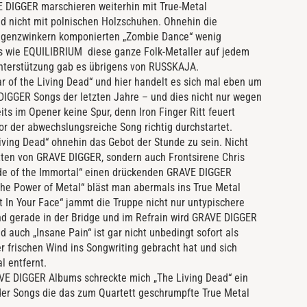
 DIGGER marschieren weiterhin mit True-Metal
 nicht mit polnischen Holzschuhen. Ohnehin die
ugenzwinkern komponierten „Zombie Dance“ wenig
ds wie EQUILIBRIUM diese ganze Folk-Metaller auf jedem
 Unterstützung gab es übrigens von RUSSKAJA.
r of the Living Dead“ und hier handelt es sich mal eben um
IGGER Songs der letzten Jahre – und dies nicht nur wegen
eits im Opener keine Spur, denn Iron Finger Ritt feuert
r der abwechslungsreiche Song richtig durchstartet.
iving Dead“ ohnehin das Gebot der Stunde zu sein. Nicht
tten von GRAVE DIGGER, sondern auch Frontsirene Chris
Blade of the Immortal“ einen drückenden GRAVE DIGGER
The Power of Metal“ bläst man abermals ins True Metal
t In Your Face“ jammt die Truppe nicht nur untypischere
und gerade in der Bridge und im Refrain wird GRAVE DIGGER
auch „Insane Pain“ ist gar nicht unbedingt sofort als
frischen Wind ins Songwriting gebracht hat und sich
 entfernt.
RAVE DIGGER Albums schreckte mich „The Living Dead“ ein
der Songs die das zum Quartett geschrumpfte True Metal