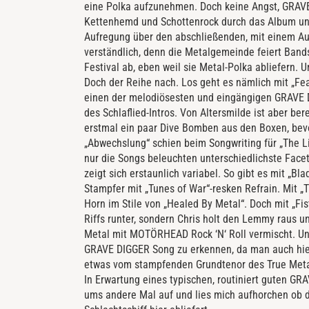
eine Polka aufzunehmen. Doch keine Angst, GRAVE
Kettenhemd und Schottenrock durch das Album und
Aufregung über den abschließenden, mit einem A
verständlich, denn die Metalgemeinde feiert Ban
Festival ab, eben weil sie Metal-Polka abliefern.
Doch der Reihe nach. Los geht es nämlich mit „Fea
einen der melodiösesten und eingängigen GRAVE D
des Schlaflied-Intros. Von Altersmilde ist aber ber
erstmal ein paar Dive Bomben aus den Boxen, bevo
„Abwechslung“ schien beim Songwriting für „The L
nur die Songs beleuchten unterschiedlichste Face
zeigt sich erstaunlich variabel. So gibt es mit „
Stampfer mit „Tunes of War“-resken Refrain. Mit „
Horn im Stile von „Healed By Metal“. Doch mit „Fis
Riffs runter, sondern Chris holt den Lemmy raus 
Metal mit MOTÖRHEAD Rock ‘N‘ Roll vermischt. Und 
GRAVE DIGGER Song zu erkennen, da man auch hier 
etwas vom stampfenden Grundtenor des True Metal
In Erwartung eines typischen, routiniert guten G
ums andere Mal auf und lies mich aufhorchen ob 