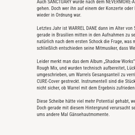
Auch SANCTUARY wurde nach dem NEVERMORE-Aus wi
gehen. Doch wer ihn auf einem der Konzerte oder Fe
wieder in Ordnung war.
Letztes Jahr ist WARREL DANE dann im Alter von 56
gerade in Brasilien mitten in den Aufnahmen zu s
natürlich nach dem ersten Schock die Frage, was 
schließlich entschieden seine Mitmusiker, dass We
Leider merkt man das dem Album „Shadow Works“ 
Rough Mix, und wurden technisch aufbereitet, Lü
umgeschrieben, um Warrels Gesangsanteil zu verri
CURE-Cover gestreckt. Instrumentell sind die Stück
nicht sicher, ob Warrel mit dem Ergebnis zufriede
Diese Scheibe hätte viel mehr Potential gehabt, 
Doch gerade mit diesem Hintergrund verursacht 
ums andere Mal Gänsehautmomente.