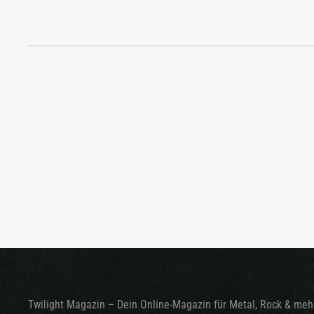
Twilight Magazin – Dein Online-Magazin für Metal, Rock & mehr