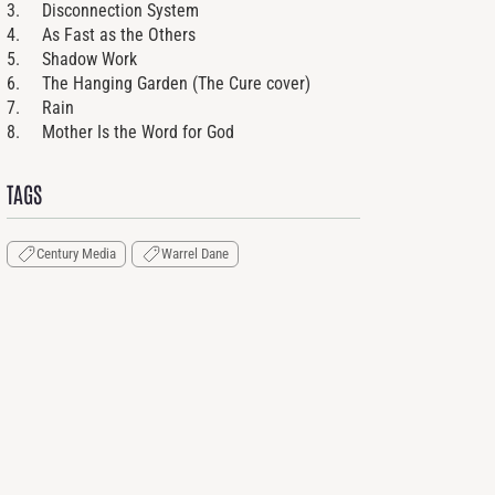
3. Disconnection System
4. As Fast as the Others
5. Shadow Work
6. The Hanging Garden (The Cure cover)
7. Rain
8. Mother Is the Word for God
TAGS
Century Media
Warrel Dane