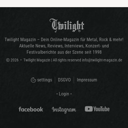
Twilight Magazin – Dein Online-Magazin für Metal, Rock & mehr!
Aktuelle News, Reviews, Interviews, Konzert- und
Festivalberichte aus der Szene seit 1998
©
2026
•
Twilight Magazin
| All rights reserved
info@twilight-magazin.de
settings
DSGVO
Impressum
• Login •