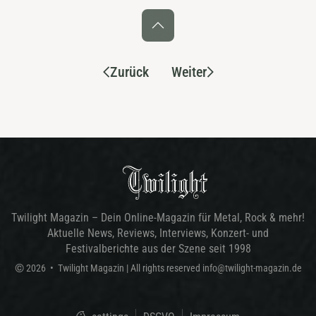
Zurück
Weiter
Twilight Magazin – Dein Online-Magazin für Metal, Rock & mehr!
Aktuelle News, Reviews, Interviews, Konzert- und
Festivalberichte aus der Szene seit 1998
©
2026
•
Twilight Magazin
| All rights reserved
info@twilight-magazin.de