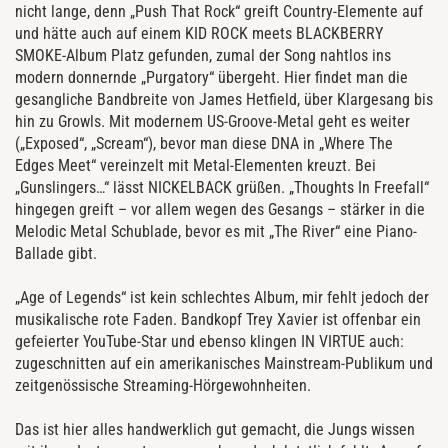
nicht lange, denn „Push That Rock“ greift Country-Elemente auf
und hätte auch auf einem KID ROCK meets BLACKBERRY
SMOKE-Album Platz gefunden, zumal der Song nahtlos ins
modern donnernde „Purgatory“ übergeht. Hier findet man die
gesangliche Bandbreite von James Hetfield, über Klargesang bis
hin zu Growls. Mit modernem US-Groove-Metal geht es weiter
(„Exposed“, „Scream“), bevor man diese DNA in „Where The
Edges Meet“ vereinzelt mit Metal-Elementen kreuzt. Bei
„Gunslingers…“ lässt NICKELBACK grüßen. „Thoughts In Freefall“
hingegen greift – vor allem wegen des Gesangs – stärker in die
Melodic Metal Schublade, bevor es mit „The River“ eine Piano-
Ballade gibt.
„Age of Legends“ ist kein schlechtes Album, mir fehlt jedoch der
musikalische rote Faden. Bandkopf Trey Xavier ist offenbar ein
gefeierter YouTube-Star und ebenso klingen IN VIRTUE auch:
zugeschnitten auf ein amerikanisches Mainstream-Publikum und
zeitgenössische Streaming-Hörgewohnheiten.
Das ist hier alles handwerklich gut gemacht, die Jungs wissen