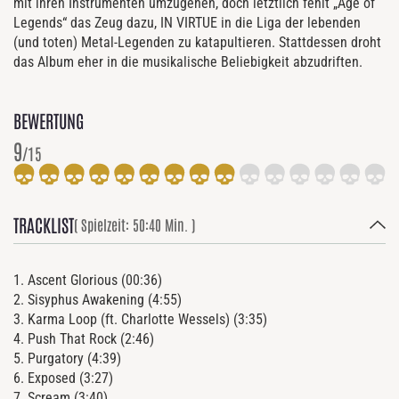
mit ihren Instrumenten umzugehen, doch letztlich fehlt „Age of
Legends“ das Zeug dazu, IN VIRTUE in die Liga der lebenden
(und toten) Metal-Legenden zu katapultieren. Stattdessen droht
das Album eher in die musikalische Beliebigkeit abzudriften.
BEWERTUNG
9
/15
TRACKLIST
( Spielzeit: 50:40 Min. )
1. Ascent Glorious (00:36)
2. Sisyphus Awakening (4:55)
3. Karma Loop (ft. Charlotte Wessels) (3:35)
4. Push That Rock (2:46)
5. Purgatory (4:39)
6. Exposed (3:27)
7. Scream (3:40)