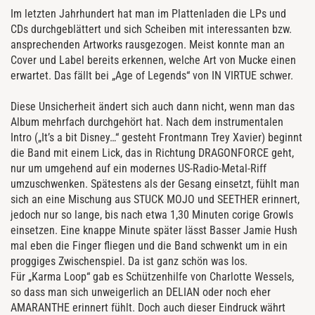
Im letzten Jahrhundert hat man im Plattenladen die LPs und
CDs durchgeblättert und sich Scheiben mit interessanten bzw.
ansprechenden Artworks rausgezogen. Meist konnte man an
Cover und Label bereits erkennen, welche Art von Mucke einen
erwartet. Das fällt bei „Age of Legends“ von IN VIRTUE schwer.
Diese Unsicherheit ändert sich auch dann nicht, wenn man das
Album mehrfach durchgehört hat. Nach dem instrumentalen
Intro („It’s a bit Disney…“ gesteht Frontmann Trey Xavier) beginnt
die Band mit einem Lick, das in Richtung DRAGONFORCE geht,
nur um umgehend auf ein modernes US-Radio-Metal-Riff
umzuschwenken. Spätestens als der Gesang einsetzt, fühlt man
sich an eine Mischung aus STUCK MOJO und SEETHER erinnert,
jedoch nur so lange, bis nach etwa 1,30 Minuten corige Growls
einsetzen. Eine knappe Minute später lässt Basser Jamie Hush
mal eben die Finger fliegen und die Band schwenkt um in ein
proggiges Zwischenspiel. Da ist ganz schön was los.
Für „Karma Loop“ gab es Schützenhilfe von Charlotte Wessels,
so dass man sich unweigerlich an DELIAN oder noch eher
AMARANTHE erinnert fühlt. Doch auch dieser Eindruck währt