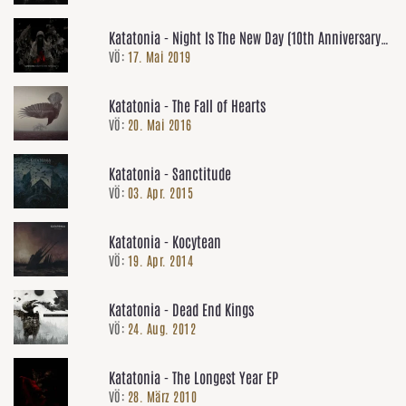
Katatonia - Night Is The New Day (10th Anniversary
VÖ:
17. Mai 2019
Edition)
Katatonia - The Fall of Hearts
VÖ:
20. Mai 2016
Katatonia - Sanctitude
VÖ:
03. Apr. 2015
Katatonia - Kocytean
VÖ:
19. Apr. 2014
Katatonia - Dead End Kings
VÖ:
24. Aug. 2012
Katatonia - The Longest Year EP
VÖ:
28. März 2010