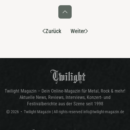
Zurück
Weiter
Twilight Magazin – Dein Online-Magazin für Metal, Rock & mehr!
Aktuelle News, Reviews, Interviews, Konzert- und
Festivalberichte aus der Szene seit 1998
©
2026
•
Twilight Magazin
| All rights reserved
info@twilight-magazin.de