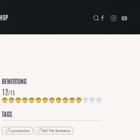
HOP
BEWERTUNG
12
/15
TAGS
Locomotive
Kill The Romance