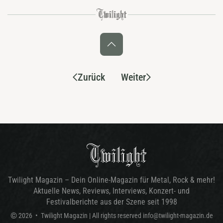
Zurück
Weiter
Twilight Magazin – Dein Online-Magazin für Metal, Rock & mehr!
Aktuelle News, Reviews, Interviews, Konzert- und
Festivalberichte aus der Szene seit 1998
©
2026
•
Twilight Magazin
| All rights reserved
info@twilight-magazin.de