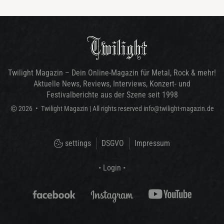
Twilight Magazin – Dein Online-Magazin für Metal, Rock & mehr!
Aktuelle News, Reviews, Interviews, Konzert- und
Festivalberichte aus der Szene seit 1998
©
2026
•
Twilight Magazin
| All rights reserved
info@twilight-magazin.de
settings
DSGVO
Impressum
• Login •