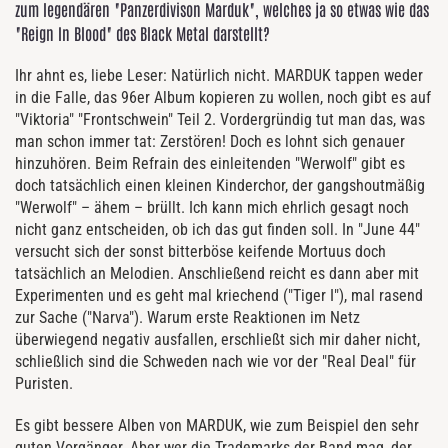
zum legendären "Panzerdivison Marduk", welches ja so etwas wie das
"Reign In Blood" des Black Metal darstellt?
Ihr ahnt es, liebe Leser: Natürlich nicht. MARDUK tappen weder
in die Falle, das 96er Album kopieren zu wollen, noch gibt es auf
"Viktoria" "Frontschwein" Teil 2. Vordergründig tut man das, was
man schon immer tat: Zerstören! Doch es lohnt sich genauer
hinzuhören. Beim Refrain des einleitenden "Werwolf" gibt es
doch tatsächlich einen kleinen Kinderchor, der gangshoutmäßig
"Werwolf" – ähem – brüllt. Ich kann mich ehrlich gesagt noch
nicht ganz entscheiden, ob ich das gut finden soll. In "June 44"
versucht sich der sonst bitterböse keifende Mortuus doch
tatsächlich an Melodien. Anschließend reicht es dann aber mit
Experimenten und es geht mal kriechend ("Tiger I"), mal rasend
zur Sache ("Narva"). Warum erste Reaktionen im Netz
überwiegend negativ ausfallen, erschließt sich mir daher nicht,
schließlich sind die Schweden nach wie vor der "Real Deal" für
Puristen.
Es gibt bessere Alben von MARDUK, wie zum Beispiel den sehr
guten Vorgänger. Aber wer die Trademarks der Band mag, der