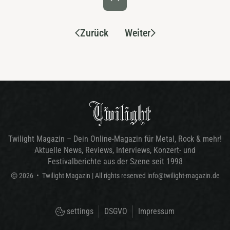
Zurück
Weiter
Twilight Magazin – Dein Online-Magazin für Metal, Rock & mehr!
Aktuelle News, Reviews, Interviews, Konzert- und
Festivalberichte aus der Szene seit 1998
©
2026
•
Twilight Magazin
| All rights reserved
info@twilight-magazin.de
settings
DSGVO
Impressum