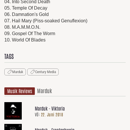
04. Into Second Death
05.
Temple
Of
Decay
06. Damnation's Gold
07. Hail Mary (Piss-soaked Genuflexion)
08. M.A.M.M.O.N.
09. Gospel Of The Worm
10.
World Of Blades
TAGS
Marduk
Century Media
Marduk
Musik Reviews
Marduk - Viktoria
VÖ:
22. Juni 2018
Marduk - Frontschwein