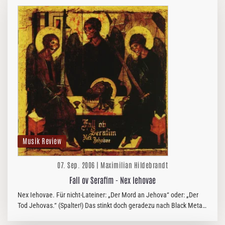
Musik Review
07. Sep. 2006 | Maximilian Hildebrandt
Fall ov Serafim - Nex Iehovae
Nex Iehovae. Für nicht-Lateiner: „Der Mord an Jehova“ oder: „Der
Tod Jehovas.“ (Spalter!) Das stinkt doch geradezu nach Black Metal,
oder? Setzen, eins, richtig geraten! Und zwar gar nicht so…