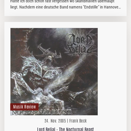
Hatte ich doch schon fast vergessen wo Skandinavien überhaupt
liegt. Nachdem eine deutsche Band namens "Endstille" in Hannover
im Musikzentrum die scheinbar übermächtige Konkurrenz "Naglfar"
und…
Musik Review
24. Nov. 2005 | Frank Beck
Lord Belial - The Nocturnal Beast