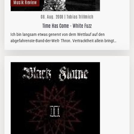
Musik Review
08. Aug. 2008 | Tobias Trillmich
Time Has Come - White Fuzz
Ich bin langsam etwas genervt von dem Wettlauf auf den
abgefahrenste-Band-der-Welt- Thron. Vertracktheit allein bringt
nischte. Auch bei TIME HAS COME wird das Gefrickel überreizt, und
auch neu ist…