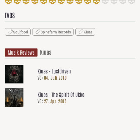
TAGS
Soulfood
Spinefarm Records
Kiuas
Kiuas
Musik Reviews
Kiuas - Lustdriven
VÖ:
04. Juli 2010
Kiuas - The Spirit Of Ukko
VÖ:
27. Apr. 2005