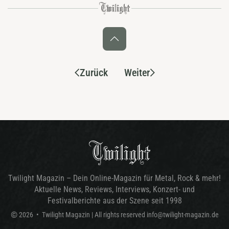
Zurück
Weiter
Twilight Magazin – Dein Online-Magazin für Metal, Rock & mehr!
Aktuelle News, Reviews, Interviews, Konzert- und
Festivalberichte aus der Szene seit 1998
©
2026
•
Twilight Magazin
| All rights reserved
info@twilight-magazin.de