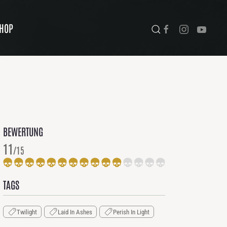
HOP
BEWERTUNG
11
/15
TAGS
Twilight
Laid In Ashes
Perish In Light