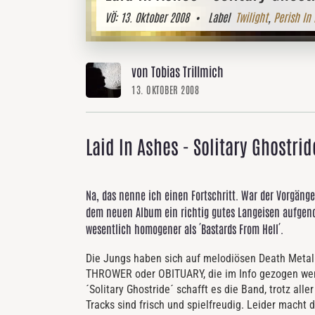
VÖ:
13. Oktober 2008
• Label
Twilight
,
Perish In 
von Tobias Trillmich
13. OKTOBER 2008
Laid In Ashes - Solitary Ghostrid
Na, das nenne ich einen Fortschritt. War der Vorgäng
dem neuen Album ein richtig gutes Langeisen aufgenom
wesentlich homogener als ´Bastards From Hell´.
Die Jungs haben sich auf melodiösen Death Metal
THROWER oder OBITUARY, die im Info gezogen werd
´Solitary Ghostride´ schafft es die Band, trotz all
Tracks sind frisch und spielfreudig. Leider macht