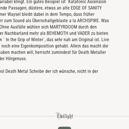
riabel klingt. Ein gutes Beispiel ist ´Katatonic Ascension
ppende Passagen, düstere, etwas an alte EDGE OF SANITY
er Waysel bleibt dabei in dem Tempo, dass früher
ser zum Sound als Überschallgeblaste a la ARCHSPIRE. Was
n? Ohne Ausfälle wühlen sich MARTYRDOOM durch den
nser Nachbarland mehr als BEHEMOTH und VADER zu bieten
´ In the Grip of Winter´, das sehr nah am Original ist. Live
er noch eine Eigenkomposition gehabt. Allein das macht die
auben machen will, herrscht zumindest für Death Metaller
 der Hörgenuss.
l Death Metal Scheibe der ich wünsche, nicht in der