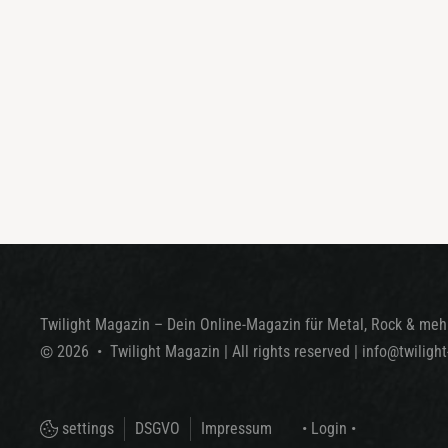
Twilight Magazin – Dein Online-Magazin für Metal, Rock & mehr
©
2026
•
Twilight Magazin
| All rights reserved
|
info@twiligh
settings
DSGVO
Impressum
• Login •