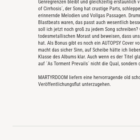
Genregrenzen bleibt und gleichzeitig erstaunlich va
of Cirrhosis´, der Song hat crustige Parts, schle
erinnernde Melodien und Vollgas Passagen. Drumm
Blastbeats waren, das passt auch wesentlich bes
soll ich jetzt noch groß zu jedem Song schreibe
todesmetallischen Morast und beweisen, dass u
hat. Als Bonus gibt es noch ein AUTOPSY Cover von 
macht das sicher Sinn, auf Scheibe hätte ich lieb
Klasse des Albums klar. Auch wenn es der Titel gl
auf ´As Torment Prevails´ nicht die Qual, sondern
MARTYRDOOM liefern eine hervorragende old schoo
Veröffentlichungsflut unterzugehen.