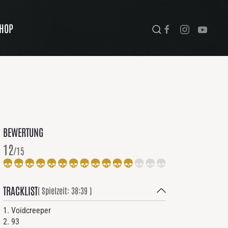
HOP
BEWERTUNG
12
/15
TRACKLIST
( Spielzeit: 38:39 )
1. Voidcreeper
2. 93