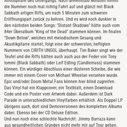
Atmosphäre des Untergangs. Nach dreieinhalb Minuten nimmt
die Nummer noch mal richtig Fahrt auf und glänzt mit Black
Sabbath artigen Riffs, um nach 5 Minuten zum schweren
Eröffnungspart zurück zu kehren. Und es wird noch dunkler in
den nächsten beiden Songs: "Distant Shadows" hätte auch vom
84er Überalbum "King of the Dead" stammen können. Im finalen
"Down Below", welches mit melodischem Gesang und
Akustikgitarre startet, folgt eine der schwersten, heftigten
Nummern von CIRITH UNGOL überhaupt. Tim Baker singt wie der
Teufel und die Riffs hätten auch auch aus der Feder von Tony
Iommi (Black Sabbath) oder Leif Edling (Candlemass) stammen
können. Ein würdiger Abschluss einer düsteren Scheibe, die wie
immer mit einem Cover von Michael Wheelan versehen wurde.
Epic und/oder Doom Metal Fans können hier blind zugreifen.
Das Vinyl hat ein Klappcover, ein Textblatt, einen Download
Code und ein Poster vom Artwork dabei. Außerdem ist Dark
Parade in unterschiedlichen Vinylfarben erhältich. Als Doppel LP
übrigens auch, dort sind Demoversionen des kompletten Albums
dabei. Ebenso bei der CD Deluxe Edition.
Und nun noch eine schlechte Nachricht: Jimmy Barraza kann
aus gesundheitlichen Gründen nicht mehr mit auf Tour gehen.