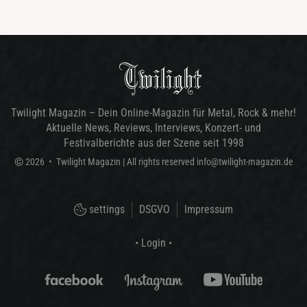
Twilight Magazin – Dein Online-Magazin für Metal, Rock & mehr!
Aktuelle News, Reviews, Interviews, Konzert- und
Festivalberichte aus der Szene seit 1998
©
2026
•
Twilight Magazin
| All rights reserved
info@twilight-magazin.de
settings
DSGVO
Impressum
• Login •