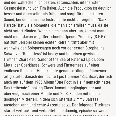
und der wahrscheinlich besten, satanischten, intensivsten
Gesangsleistung von Tim Baker. Auch die Produktion ist deutlich
besser und druckvoller als früher und sorgt für einen klaren
Sound, bei dem einzelne Instrumente nicht untergehen. "Dark
Parade" hat viele Momente, die man sich erhören muss, da sie
nicht sofort zünden. Wenn sie es dann aber tun, kommt man
nicht mehr davon weg. Der schnelle Opener "Velocity (S.E.P.)"
hat zum Beispiel keinen echten Refrain, trifft aber mit
wahnwitzigen Solopassagen noch vor der ersten Strophe ins
Schwarze. "Relentless" ist heavy und hat einen gewissen
Hymnen Charakter. "Sailor of the Sea of Fate" ist Epic Doom
Metal der Oberklasse. Schwere und Finsterness auf einer
endlosen Reise zur Hölle könnte genau so klingen. Flamenco
artig startet danach der nächte Epic Hammer "Sacrifice", der sich
auch gut auf dem 1986 Album "One Foot in Hell" gemacht hätte.
Das treibende "Looking Glass" kommt eingängiger her und
überzeugt nach einer Minute und 20 Sekunden mit einem
doomigen Mittelteil, in dem sich Gitarrist Jimmy Barraza
austoben kann und echte Akzente setzt. Der folgende Titeltrack
startet vertrackt und verbreitet eine doomig, epische schwere