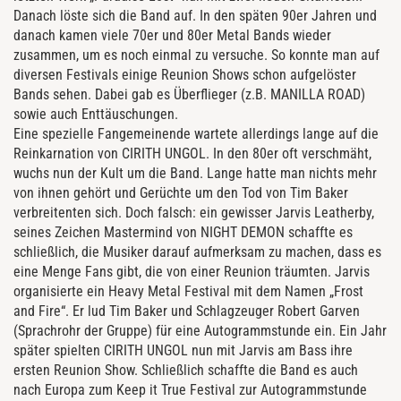
Danach löste sich die Band auf. In den späten 90er Jahren und
danach kamen viele 70er und 80er Metal Bands wieder
zusammen, um es noch einmal zu versuche. So konnte man auf
diversen Festivals einige Reunion Shows schon aufgelöster
Bands sehen. Dabei gab es Überflieger (z.B. MANILLA ROAD)
sowie auch Enttäuschungen.
Eine spezielle Fangemeinende wartete allerdings lange auf die
Reinkarnation von CIRITH UNGOL. In den 80er oft verschmäht,
wuchs nun der Kult um die Band. Lange hatte man nichts mehr
von ihnen gehört und Gerüchte um den Tod von Tim Baker
verbreitenten sich. Doch falsch: ein gewisser Jarvis Leatherby,
seines Zeichen Mastermind von NIGHT DEMON schaffte es
schließlich, die Musiker darauf aufmerksam zu machen, dass es
eine Menge Fans gibt, die von einer Reunion träumten. Jarvis
organisierte ein Heavy Metal Festival mit dem Namen „Frost
and Fire“. Er lud Tim Baker und Schlagzeuger Robert Garven
(Sprachrohr der Gruppe) für eine Autogrammstunde ein. Ein Jahr
später spielten CIRITH UNGOL nun mit Jarvis am Bass ihre
ersten Reunion Show. Schließlich schaffte die Band es auch
nach Europa zum Keep it True Festival zur Autogrammstunde