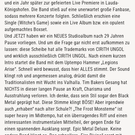
und ein Jahr später zur gefeierten Live Premiere in Lauda-
Königshofen. Die Band stieß auf eine unerwartet große Fanbase,
sodass mehrere Konzerte folgten. Schließlich erschien eine
Single (Witche‘s Game) sowie ein Live Album bzw. ein opulent
aufgemachtes Boxset.
Und JETZT haben wir ein NEUES Studioalbum nach 29 Jahren
Pause vorliegen. Und um die Frage gar nicht erst aufkommen zu
lassen: diese Scheibe hat alle Trademarks von CIRITH UNGOL
und wirklich ausschließlich CIRITH UNGOL. Nach einem kurzen
Intro startet die Band mit dem Uptempo Hammer „Legions
Arise“. Schnell wird bewusst, dass hier ALLES stimmt. Der Sound
klingt roh und angemessen analog, drückt damit die
Traditionalisten mit Wucht ins Valhalla. Tim Bakers Gesang hat
NICHTS in dieser langen Pause an Kraft, Charisma und
Ausstrahlung verloren. Ich denke, dass sein Stil sogar den Black
Metal geprägt hat. Diese Stimme klingt BÖSE! Aber irgendwie
auch „erhaben“ nach alter Schule?! „The Frost Monsteme“ ist
super heavy im Midtempo, hat ein überragendes Riff und einen
interessanten instrumentalen Mittelteil, der gegen Ende für
einen spannenden Ausklang sorgt. Epic Metal Deluxe. Keine