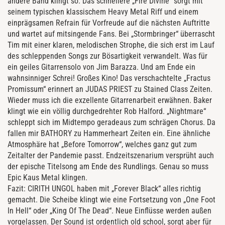
andere Band klingt so. Das schnellere „Fire Divine“ sorgt mit
seinem typischen klassischem Heavy Metal Riff und einem
einprägsamen Refrain für Vorfreude auf die nächsten Auftritte
und wartet auf mitsingende Fans. Bei „Stormbringer“ überrascht
Tim mit einer klaren, melodischen Strophe, die sich erst im Lauf
des schleppenden Songs zur Bösartigkeit verwandelt. Was für
ein geiles Gitarrensolo von Jim Barazza. Und am Ende ein
wahnsinniger Schrei! Großes Kino! Das verschachtelte „Fractus
Promissum“ erinnert an JUDAS PRIEST zu Stained Class Zeiten.
Wieder muss ich die exzellente Gitarrenarbeit erwähnen. Baker
klingt wie ein völlig durchgedrehter Rob Halford. „Nightmare“
schleppt sich im Midtempo geradeaus zum schrägen Chorus. Da
fallen mir BATHORY zu Hammerheart Zeiten ein. Eine ähnliche
Atmosphäre hat „Before Tomorrow“, welches ganz gut zum
Zeitalter der Pandemie passt. Endzeitszenarium versprüht auch
der epische Titelsong am Ende des Rundlings. Genau so muss
Epic Kaus Metal klingen.
Fazit: CIRITH UNGOL haben mit „Forever Black“ alles richtig
gemacht. Die Scheibe klingt wie eine Fortsetzung von „One Foot
In Hell“ oder „King Of The Dead“. Neue Einflüsse werden außen
vorgelassen. Der Sound ist ordentlich old school, sorgt aber für