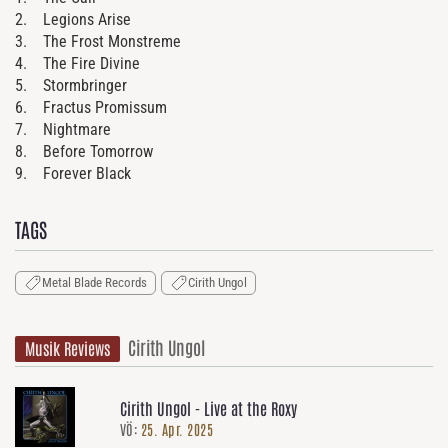
2. Legions Arise
3. The Frost Monstreme
4. The Fire Divine
5. Stormbringer
6. Fractus Promissum
7. Nightmare
8. Before Tomorrow
9. Forever Black
TAGS
Metal Blade Records
Cirith Ungol
Cirith Ungol
Musik Reviews
Cirith Ungol - Live at the Roxy
VÖ:
25. Apr. 2025