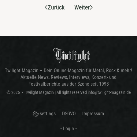
Zurück
Weiter
Twilight Magazin – Dein Online-Magazin für Metal, Rock & mehr!
Aktuelle News, Reviews, Interviews, Konzert- und
Festivalberichte aus der Szene seit 1998
©
2026
•
Twilight Magazin
| All rights reserved
info@twilight-magazin.de
settings
DSGVO
Impressum
• Login •