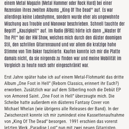
einem Metal Magazin (Metal Hammer oder Rock Hard) bei einer
Rezension ihres zweiten Albums „King Of The Dead“ auf. Es war
allerdings keine Lobeshymne, sondern wurde eher als ungewohnte
Mischung aus Trouble und Manowar beschrieben. Schnell tauchte der
Begriff „Kauzigkeit“ auf. Im Radio (BFBS) hörte ich dann „Master Of
The Pit“ bei der HM Show, welches mich durch den düster doomigen
Stil, den schrillen Gitarrensound und vor allem die kratzige hohe
Stimme von Tim Baker faszinierte. Kaufen konnte ich mir die Platte
damals nicht, da sie nirgends zu finden war und meine Mobilität im
Vergleich zu heute noch sehr eingeschränkt war.
Erst Jahre später habe ich auf einem Metal-Flohmarkt das dritte
Album „One Foot in Hell“ (Reborn Classics, erinnert ihr Euch?)
erworben. Zusätzlich war auf dem Silberling noch die Debüt EP
von Armored Saint. „One Foot in Hell“ überzeugte mich. Die
Scheibe hatte außerdem ein düsteres Fantasy Cover von
Michael Whelan (wie übrigens alle Releases der Band). In der
Zwischenzeit konnte ich mir zumindest eine Kassettenaufnahme
von „King Of The Dead“ besorgen. 1991 erschien das vorerst
letzten Werk „Paradise Lost“ nun mit zwei neuen Gitarristen.