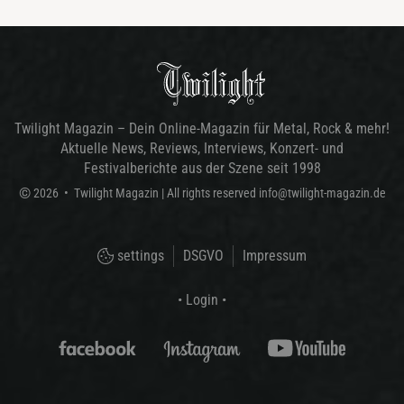
Twilight Magazin – Dein Online-Magazin für Metal, Rock & mehr!
Aktuelle News, Reviews, Interviews, Konzert- und
Festivalberichte aus der Szene seit 1998
©
2026
•
Twilight Magazin
| All rights reserved
info@twilight-magazin.de
settings
DSGVO
Impressum
• Login •