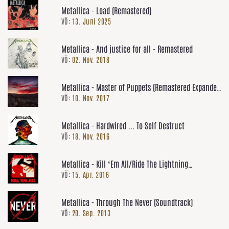
Metallica - Load (Remastered)
VÖ:
13. Juni 2025
Metallica - And justice for all - Remastered
VÖ:
02. Nov. 2018
Metallica - Master of Puppets (Remastered Expanded
VÖ:
10. Nov. 2017
Version)
Metallica - Hardwired ... To Self Destruct
VÖ:
18. Nov. 2016
Metallica - Kill ‘Em All/Ride The Lightning
VÖ:
15. Apr. 2016
(Remastered 2016)
Metallica - Through The Never (Soundtrack)
VÖ:
20. Sep. 2013