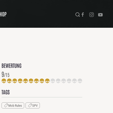
HOP
BEWERTUNG
9
/15
TAGS
Mob Rules
SPV