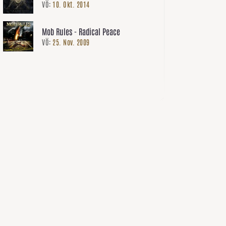
VÖ:
10. Okt. 2014
Anniversary Box (3CD Box Set)
Mob Rules - Radical Peace
VÖ:
25. Nov. 2009