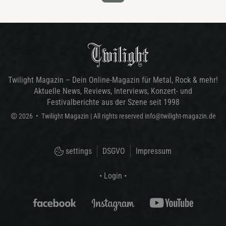
Twilight Magazin – Dein Online-Magazin für Metal, Rock & mehr!
Aktuelle News, Reviews, Interviews, Konzert- und
Festivalberichte aus der Szene seit 1998
©
2026
•
Twilight Magazin
| All rights reserved
info@twilight-magazin.de
settings
DSGVO
Impressum
• Login •