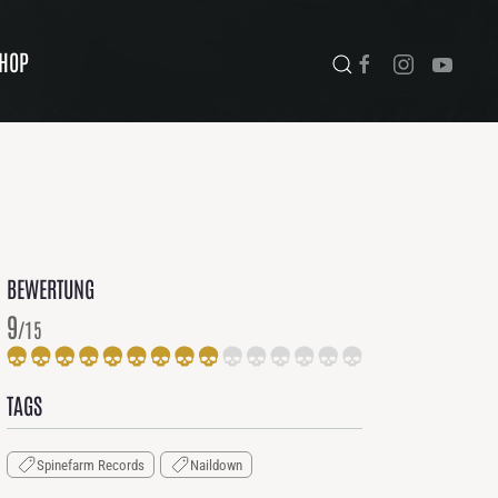
HOP
BEWERTUNG
9
/15
TAGS
Spinefarm Records
Naildown