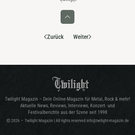
Zurück
Weiter
Twilight Magazin – Dein Online-Magazin für Metal, Rock & mehr!
Aktuelle News, Reviews, Interviews, Konzert- und
Festivalberichte aus der Szene seit 1998
©
2026
•
Twilight Magazin
| All rights reserved
info@twilight-magazin.de