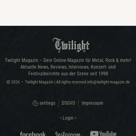
Twilight Magazin – Dein Online-Magazin für Metal, Rock & mehr!
Aktuelle News, Reviews, Interviews, Konzert- und
Festivalberichte aus der Szene seit 1998
©
2026
•
Twilight Magazin
| All rights reserved
info@twilight-magazin.de
settings
DSGVO
Impressum
• Login •