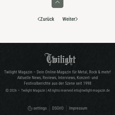
Zurück
Weiter
Twilight Magazin – Dein Online-Magazin für Metal, Rock & mehr!
Aktuelle News, Reviews, Interviews, Konzert- und
Festivalberichte aus der Szene seit 1998
©
2026
•
Twilight Magazin
| All rights reserved
info@twilight-magazin.de
settings
DSGVO
Impressum