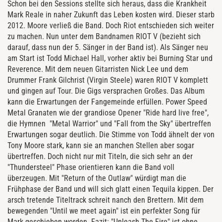
Schon bei den Sessions stellte sich heraus, dass die Krankheit
Mark Reale in naher Zukunft das Leben kosten wird. Dieser starb
2012. Moore verließ die Band. Doch Riot entschieden sich weiter
zu machen. Nun unter dem Bandnamen RIOT V (bezieht sich
darauf, dass nun der 5. Sänger in der Band ist). Als Sänger neu
am Start ist Todd Michael Hall, vorher aktiv bei Burning Star und
Reverence. Mit dem neuen Gitarristen Nick Lee und dem
Drummer Frank Gilchrist (Virgin Steele) waren RIOT V komplett
und gingen auf Tour. Die Gigs versprachen Großes. Das Album
kann die Erwartungen der Fangemeinde erfüllen. Power Speed
Metal Granaten wie der grandiose Opener "Ride hard live free",
die Hymnen "Metal Warrior" und "Fall from the Sky" übertreffen
Erwartungen sogar deutlich. Die Stimme von Todd ähnelt der von
Tony Moore stark, kann sie an manchen Stellen aber sogar
übertreffen. Doch nicht nur mit Titeln, die sich sehr an der
"Thundersteel" Phase orientieren kann die Band voll
überzeugen. Mit "Return of the Outlaw" würdigt man die
Frühphase der Band und will sich glatt einen Tequila kippen. Der
arsch tretende Titeltrack schreit nanch den Brettern. Mit dem
bewegenden "Until we meet again" ist ein perfekter Song für
Mark geschieben worden. Fazit: "Unleash The Fire" ist ohne