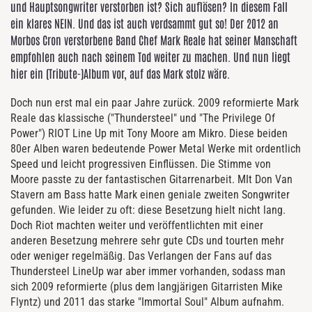
und Hauptsongwriter verstorben ist? Sich auflösen? In diesem Fall
ein klares NEIN. Und das ist auch verdsammt gut so! Der 2012 an
Morbos Cron verstorbene Band Chef Mark Reale hat seiner Manschaft
empfohlen auch nach seinem Tod weiter zu machen. Und nun liegt
hier ein (Tribute-)Album vor, auf das Mark stolz wäre.
Doch nun erst mal ein paar Jahre zurück. 2009 reformierte Mark
Reale das klassische ("Thundersteel" und "The Privilege Of
Power") RIOT Line Up mit Tony Moore am Mikro. Diese beiden
80er Alben waren bedeutende Power Metal Werke mit ordentlich
Speed und leicht progressiven Einflüssen. Die Stimme von
Moore passte zu der fantastischen Gitarrenarbeit. MIt Don Van
Stavern am Bass hatte Mark einen geniale zweiten Songwriter
gefunden. Wie leider zu oft: diese Besetzung hielt nicht lang.
Doch Riot machten weiter und veröffentlichten mit einer
anderen Besetzung mehrere sehr gute CDs und tourten mehr
oder weniger regelmäßig. Das Verlangen der Fans auf das
Thundersteel LineUp war aber immer vorhanden, sodass man
sich 2009 reformierte (plus dem langjärigen Gitarristen Mike
Flyntz) und 2011 das starke "Immortal Soul" Album aufnahm.