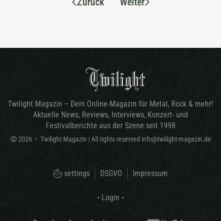
Zurück
Weiter
Twilight Magazin – Dein Online-Magazin für Metal, Rock & mehr!
Aktuelle News, Reviews, Interviews, Konzert- und
Festivalberichte aus der Szene seit 1998
©
2026
•
Twilight Magazin
| All rights reserved
info@twilight-magazin.de
settings
DSGVO
Impressum
• Login •