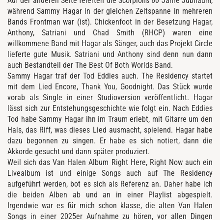
Auf der anderen Seite feierten die Scorpions 60 Jahre Jubiläum,
während Sammy Hagar in der gleichen Zeitspanne in mehreren
Bands Frontman war (ist). Chickenfoot in der Besetzung Hagar,
Anthony, Satriani und Chad Smith (RHCP) waren eine
willkommene Band mit Hagar als Sänger, auch das Projekt Circle
lieferte gute Musik. Satriani und Anthony sind denn nun dann
auch Bestandteil der The Best Of Both Worlds Band.
Sammy Hagar traf der Tod Eddies auch. The Residency startet
mit dem Lied Encore, Thank You, Goodnight. Das Stück wurde
vorab als Single in einer Studioversion veröffentlicht. Hagar
lässt sich zur Entstehungsgeschichte wie folgt ein. Nach Eddies
Tod habe Sammy Hagar ihn im Traum erlebt, mit Gitarre um den
Hals, das Riff, was dieses Lied ausmacht, spielend. Hagar habe
dazu begonnen zu singen. Er habe es sich notiert, dann die
Akkorde gesucht und dann später produziert.
Weil sich das Van Halen Album Right Here, Right Now auch ein
Livealbum ist und einige Songs auch auf The Residency
aufgeführt werden, bot es sich als Referenz an. Daher habe ich
die beiden Alben ab und an in einer Playlist abgespielt.
Irgendwie war es für mich schon klasse, die alten Van Halen
Songs in einer 2025er Aufnahme zu hören, vor allen Dingen