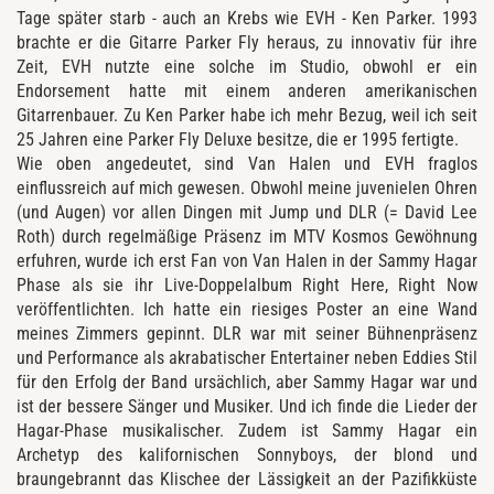
Tage später starb - auch an Krebs wie EVH - Ken Parker. 1993
brachte er die Gitarre Parker Fly heraus, zu innovativ für ihre
Zeit, EVH nutzte eine solche im Studio, obwohl er ein
Endorsement hatte mit einem anderen amerikanischen
Gitarrenbauer. Zu Ken Parker habe ich mehr Bezug, weil ich seit
25 Jahren eine Parker Fly Deluxe besitze, die er 1995 fertigte.
Wie oben angedeutet, sind Van Halen und EVH fraglos
einflussreich auf mich gewesen. Obwohl meine juvenielen Ohren
(und Augen) vor allen Dingen mit Jump und DLR (= David Lee
Roth) durch regelmäßige Präsenz im MTV Kosmos Gewöhnung
erfuhren, wurde ich erst Fan von Van Halen in der Sammy Hagar
Phase als sie ihr Live-Doppelalbum Right Here, Right Now
veröffentlichten. Ich hatte ein riesiges Poster an eine Wand
meines Zimmers gepinnt. DLR war mit seiner Bühnenpräsenz
und Performance als akrabatischer Entertainer neben Eddies Stil
für den Erfolg der Band ursächlich, aber Sammy Hagar war und
ist der bessere Sänger und Musiker. Und ich finde die Lieder der
Hagar-Phase musikalischer. Zudem ist Sammy Hagar ein
Archetyp des kalifornischen Sonnyboys, der blond und
braungebrannt das Klischee der Lässigkeit an der Pazifikküste