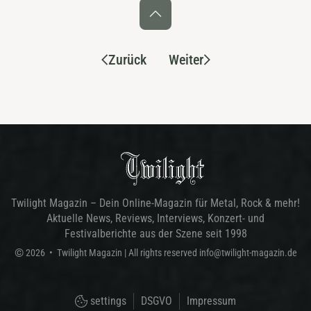
Zurück
Weiter
Twilight Magazin – Dein Online-Magazin für Metal, Rock & mehr!
Aktuelle News, Reviews, Interviews, Konzert- und
Festivalberichte aus der Szene seit 1998
©
2026
•
Twilight Magazin
| All rights reserved
info@twilight-magazin.de
settings
DSGVO
Impressum