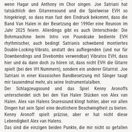
wenn Hagar und Anthony im Chor singen. Joe Satriani hat
tatsächlich den Gitarrensound und die Spielweise EVH so
hingekriegt, so dass man fast den Eindruck bekommt, dass die
Band Van Halen in der Besetzung der 1990er eine Reunion im
Jahr 2025 feiern. Allerdings gibt es auch Unterschiede: Die
Bohrmaschine beim Intro von Poundcake bediente EVH
rhythmischer, auch bedingt Satrianis schwebend montiertes
Double-Locking-Vibrato, anstatt des aufliegenden (und nur für
Downbendings und Divebombs verwendbar) Vibratos EVH, dass
hier und da dann doch zu hören ist, dass nicht EVH die Gitarre
spielt (bei den VH Nummern), sondern ein anderer Gitarrist. Joe
Satriani in einer klassischen Bandbesetzung mit Sänger taugt
mir tausendmal mehr, als seine Instrumentalalben.
Der Schlagzeugsound und das Spiel Kenny Aronoffs
unterscheidet sich bei den Van Halen Stücken von Alex van
Halen. Alex van Halens Snaresound klingt hohler, aber vor allen
Dingen hat sein Spiel eine deutlichere Beschwingtheit zu bieten.
Kenny Aronoff spielt präzise, aber er hat nicht diese
Lebendigkeit Alex van Halens.
Das sind die einzigen beiden Punkte, die mir nicht so gefallen