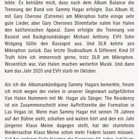
lebte. Es betrübte mich, dass nach dem Album Balance die
Trennung der Band von Sammy Hagar erfolgte. Das Album III,
mit Gary Cherone (Extreme) am Mikrophon hatte einige sehr
gute Lieder, aber Gary Cherones Stimmfarbe nahm Van Halen
den kalifornischen Appeal. Dann erfolgte die Trennung von
Bassist und Backgroundsänger Michael Anthony. EVH Sohn
Wolgang füllte den Bassspot aus. Und DLR kehrte ans
Mikrophon zurück. Das letzte Studioalbum A Different Kind Of
Truth höre ich immernoch gerne, trotz DLR am Mikrophon.
Wesentlich war, Van Halen machen weiterhin Musik. Und dann
kam das Jahr 2020 und EVH starb im Oktober.
Als ich die Albumankündigung Sammy Hagars bemerkte, freute
ich mich wegen der vielen in unserer Gegenwart aufgeführten
Van Halen Nummern mit Mr. Hagar als Sänger. The Residency
ist ein Zusammenschnitt einer Auftrittsreihe der Formation in
Las Vegas ist. Wenn man Sammy Hagar mit seinen 78 Jahren
auf der Bühne sieht, schalten und walten hört und den ein Jahr
jüngeren Klaus Meine dagegen stellt, hat der sturmfeste
Niedersachse Klaus Meine schon mehr Federn lassen müssen.