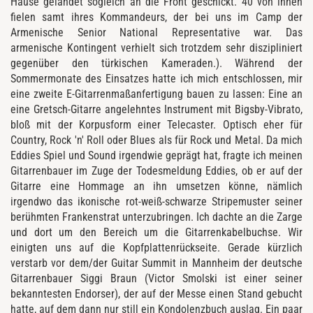
Hause gelandet sogleich an die Front geschickt. 40 von ihnen
fielen samt ihres Kommandeurs, der bei uns im Camp der
Armenische Senior National Representative war. Das
armenische Kontingent verhielt sich trotzdem sehr diszipliniert
gegenüber den türkischen Kameraden.). Während der
Sommermonate des Einsatzes hatte ich mich entschlossen, mir
eine zweite E-Gitarrenmaßanfertigung bauen zu lassen: Eine an
eine Gretsch-Gitarre angelehntes Instrument mit Bigsby-Vibrato,
bloß mit der Korpusform einer Telecaster. Optisch eher für
Country, Rock 'n' Roll oder Blues als für Rock und Metal. Da mich
Eddies Spiel und Sound irgendwie geprägt hat, fragte ich meinen
Gitarrenbauer im Zuge der Todesmeldung Eddies, ob er auf der
Gitarre eine Hommage an ihn umsetzen könne, nämlich
irgendwo das ikonische rot-weiß-schwarze Stripemuster seiner
berühmten Frankenstrat unterzubringen. Ich dachte an die Zarge
und dort um den Bereich um die Gitarrenkabelbuchse. Wir
einigten uns auf die Kopfplattenrückseite. Gerade kürzlich
verstarb vor dem/der Guitar Summit in Mannheim der deutsche
Gitarrenbauer Siggi Braun (Victor Smolski ist einer seiner
bekanntesten Endorser), der auf der Messe einen Stand gebucht
hatte, auf dem dann nur still ein Kondolenzbuch auslag. Ein paar