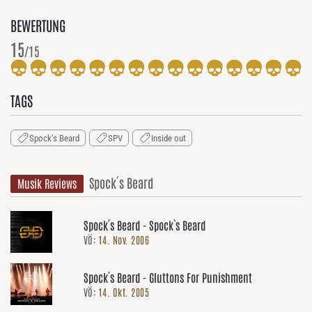
BEWERTUNG
15
/15
TAGS
Spock's Beard
SPV
Inside out
Spock´s Beard
Musik Reviews
Spock´s Beard - Spock`s Beard
VÖ:
14. Nov. 2006
Spock´s Beard - Gluttons For Punishment
VÖ:
14. Okt. 2005