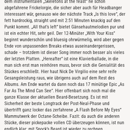
dem instrumentalen „Skeletons at the feast“ ne schön
abgefahrene Frickelorgie, die sicher aber auch für Headbanger
interessant wär, genauso wie der nächste Track „Is this love“, der
fett hardrockig, straight und mit 2:51 Minuten knackig auf den
Punkt kommt. „All that’s left“ bietet Gänsehautmelodien pur und
ist ein echter Hit, sehr geil. Der 12-Minüter „With Your Kiss“
beginnt wunderschön und bluesig ohrwürmelig, wird aber gegen
Ende von unpassenden Breaks etwas auseinandergerissen,
schade – trotzdem ist dieser Song immer noch besser als vieles
der letzten Platten. „Hereafter“ ist eine Klavierballade, in die
man sich erst man reinhören muss, bevor sich die Genialität des
Stückes erschließt. Hier haut Nick De Virgilio eine sehr reife
Gesangsleistung raus, wie übrigens auch auf dem Rest des
Albums. Am Ende wartet da dann noch das 17 minütige Epic „As
Far As The Mind Can See“. Hier offenbart sich noch mal die
ganze Klasse der aktuellen Beard-Besetzung. Es ist mit
Sicherheit der beste Longtrack der Post-Neal-Phase und
übertrifft ganz locker das zerfahrene „A Flash Before My Eyes“
Mammutwerk der Octane-Scheibe. Fazit: da auch die anderen
Stücke, dieser pickepacke vollen CD überzeugen können, ist nun
endlich klar: mit Spock’s Beard ist wieder zu rechnen.