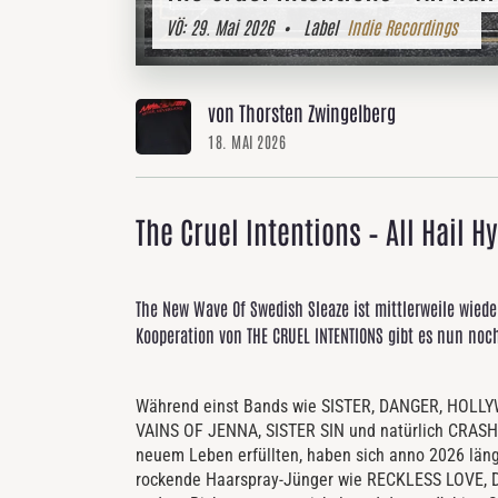
VÖ:
29. Mai 2026
• Label
Indie Recordings
von Thorsten Zwingelberg
18. MAI 2026
The Cruel Intentions – All Hail H
The New Wave Of Swedish Sleaze ist mittlerweile wied
Kooperation von THE CRUEL INTENTIONS gibt es nun no
Während einst Bands wie SISTER, DANGER, HO
VAINS OF JENNA, SISTER SIN und natürlich CRASH 
neuem Leben erfüllten, haben sich anno 2026 läng
rockende Haarspray-Jünger wie RECKLESS LOVE,