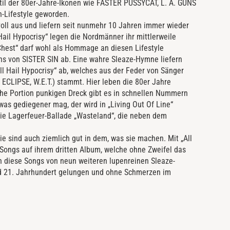
til der 80er-Jahre-Ikonen wie FASTER PUSSYCAT, L. A. GUNS
-Lifestyle geworden.
oll aus und liefern seit nunmehr 10 Jahren immer wieder
Hail Hypocrisy“ legen die Nordmänner ihr mittlerweile
Chest“ darf wohl als Hommage an diesen Lifestyle
ns von SISTER SIN ab. Eine wahre Sleaze-Hymne liefern
 Hail Hypocrisy“ ab, welches aus der Feder von Sänger
 ECLIPSE, W.E.T.) stammt. Hier leben die 80er Jahre
sche Portion punkigen Dreck gibt es in schnellen Nummern
as gediegener mag, der wird in „Living Out Of Line“
die Lagerfeuer-Ballade „Wasteland“, die neben dem
ie sind auch ziemlich gut in dem, was sie machen. Mit „All
 Songs auf ihrem dritten Album, welche ohne Zweifel das
n diese Songs von neun weiteren lupenreinen Sleaze-
nd 21. Jahrhundert gelungen und ohne Schmerzen im