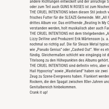
andere Richtungen entwickelt und der anrüchige S
oder zum Teil auch GUNS N ROSES ist zum Nischen
THE CRUEL INTENTIONS leben diesen Stil jedoch v
frisches Futter für die SLEAZE-Gemeinde. Mit „All 
drittes Album vor. Das eröffnende „Beating In My 
verstanden werden, holt musikalisch aber auch Fa
THE CRUEL INTENTIONS mit dem titelgebenden „All
Lizzy DeVine und Produzent Erik Mårtensson (u. a.
nochmal so richtig auf. Die für Sleaze Metal typi
wie „Pseudo Genius“ oder „Cashed Out“. Wer es etw
fündig. Gleichermaßen schlicht wie eingängig ist 
Titelsong zu den Höhepunkten des Albums gehört.
THE CRUEL INTENTIONS sind definitiv retro, aber s
Hail Hypocrisy“ sowie „Wasteland“ haben sie zwei
Zeug zu Szene-Evergreens haben. Flankiert werde
Rockern, die den Spagat zwischen 80er-Jahren u
Genitalbereich hinbekommen.
Crank it up!