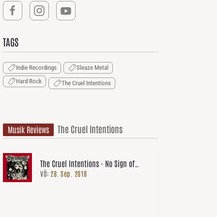
TAGS
Indie Recordings
Sleaze Metal
Hard Rock
The Cruel Intentions
The Cruel Intentions
Musik Reviews
The Cruel Intentions - No Sign of
VÖ:
28. Sep. 2018
Relief