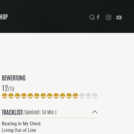
HOP
BEWERTUNG
12
/15
TRACKLIST
( Spielzeit: 34 Min )
Beating In My Chest
Living Out of Line