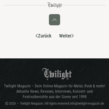
Zurück
Weiter
Twilight Magazin – Dein Online-Magazin für Metal, Rock & mehr!
Aktuelle News, Reviews, Interviews, Konzert- und
Festivalberichte aus der Szene seit 1998
©
2026
•
Twilight Magazin
| All rights reserved
info@twilight-magazin.de