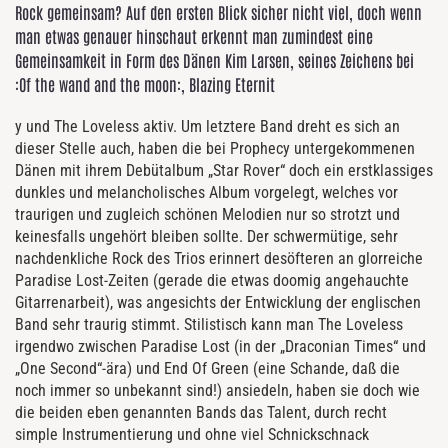
Rock gemeinsam? Auf den ersten Blick sicher nicht viel, doch wenn
man etwas genauer hinschaut erkennt man zumindest eine
Gemeinsamkeit in Form des Dänen Kim Larsen, seines Zeichens bei
:Of the wand and the moon:, Blazing Eternit
y und The Loveless aktiv. Um letztere Band dreht es sich an
dieser Stelle auch, haben die bei Prophecy untergekommenen
Dänen mit ihrem Debütalbum „Star Rover“ doch ein erstklassiges
dunkles und melancholisches Album vorgelegt, welches vor
traurigen und zugleich schönen Melodien nur so strotzt und
keinesfalls ungehört bleiben sollte. Der schwermütige, sehr
nachdenkliche Rock des Trios erinnert desöfteren an glorreiche
Paradise Lost-Zeiten (gerade die etwas doomig angehauchte
Gitarrenarbeit), was angesichts der Entwicklung der englischen
Band sehr traurig stimmt. Stilistisch kann man The Loveless
irgendwo zwischen Paradise Lost (in der „Draconian Times“ und
„One Second“-ära) und End Of Green (eine Schande, daß die
noch immer so unbekannt sind!) ansiedeln, haben sie doch wie
die beiden eben genannten Bands das Talent, durch recht
simple Instrumentierung und ohne viel Schnickschnack