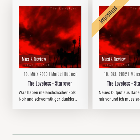
Musik Review
Musik Review
10. März 2003 | Marcel Hübner
10. Okt. 2002 | Marc
The Loveless - Starrover
The Loveless - St
Was haben melancholischer Folk
Neues Output aus Dänem
Noir und schwermütiger, dunkler
mir vor und ich muss sa
Rock gemeinsam? Auf den ersten
gefällt auf anhieb. Dies 
Blick sicher nicht viel, doch wenn
auch kein Kunststück, 
man etwas genauer hinschaut
Jungs doch komplett au
erkennt man zumindest eine…
ehemalig…