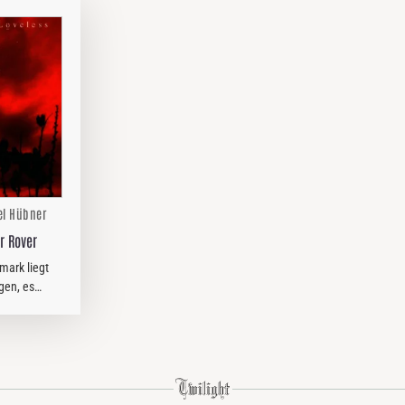
el Hübner
ar Rover
ark liegt
gen, es
ist natürlich
stammen die
s der