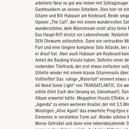
arbeitete Neal so gut wie immer mit Schlagzeuger
Gastmusikern an seinen Scheiben. Dies hier ist e
Gitarre und Bill Hubauer am Keyboard. Beide singe
Opener „The Call“, der mit einem wundervollen Sat
wunderschöne, dem Mainstream nicht allzu ferne M
Das Haupt-Riff strotzt vor Lebensfreude. Natürlich a
DEN Ohrwurm schlechthin. Dann ein vertrackter Mit
Part und eine längere komplexe Solo Attacke, bei 
er drauf hat. Aber auch Hubauer am Keyboard kann 
Anteil die Backing-Vocals haben. Definitiv einer 
rockenden Titeltrack, der erst etwas einfacher aufg
Gillette wieder mit einem klasse Gitarrensolo über
Volltreffer!
Das ruhige „Waterfall“ erinnert etwas
All Need Some Light“ von TRANSATLANTIC.
Ein we
schön (hört Euch den Gesang an, Gänsehaut!). Dar
Album erwartet hätte. Megaphon Vocals Effekte, e
„Agenda“ zu einen weiteren Knaller, der mit 3,5 M
Minütigen „Alive Again“ das erwartete Prog-Epos 
Elemente in verstärkter Form auf. Wieder schöne M
Morse Gefrickel und dann eine lebensbejahende Str