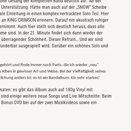
chöne Gesang der kompletten Band deutlich auf. Ab der
er Unterstützung. Hätte man auch auf der „SNOW“ Scheibe
 Einleitung in einen komplex vertrackten Solo Teil. Hier
ch an KING CRIMSON erinnern. Darauf ein akustisch ruhiger
nimmt. Auch hier stellt sich deutlich heraus, dass alle
e sind. In der 21. Minute findet sich dann wieder der
überragender Schönheit. Dieser Refrain… Und wir sind
nderbar ausgespielt wird. Darüber ein schönes Solo und
ehört und finde immer noch Parts, die ich wieder „neu“
Alben in gewisser Art und Weise. Bei der Vielfältigkeit seines
lichung anders ist: es ist ein Bandalbum. Ein sehr starkes!
maten: es gibt das Album auch auf 180g Vinyl mit
r sind einige weitere neue Songs und Live Mitschnitte. Beim
e Bonus DVD bei auf der zwei Musikvideos sowie ein