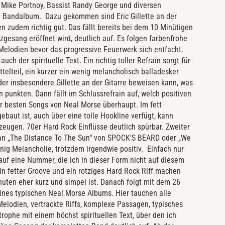
 Mike Portnoy, Bassist Randy George und diversen
in Bandalbum. Dazu gekommen sind Eric Gillette an der
n zudem richtig gut. Das fällt bereits bei dem 10 Minütigen
zgesang eröffnet wird, deutlich auf. Es folgen farbenfrohe
elodien bevor das progressive Feuerwerk sich entfacht.
uch der spirituelle Text. Ein richtig toller Refrain sorgt für
telteil, ein kurzer ein wenig melancholisch balladesker
der insbesondere Gillette an der Gitarre beweisen kann, was
punkten. Dann fällt im Schlussrefrain auf, welch positiven
der besten Songs von Neal Morse überhaupt. Im fett
ebaut ist, auch über eine tolle Hookline verfügt, kann
zeugen. 70er Hard Rock Einflüsse deutlich spürbar. Zweiter
 an „The Distance To The Sun“ von SPOCK’S BEARD oder „We
nig Melancholie, trotzdem irgendwie positiv. Einfach nur
auf eine Nummer, die ich in dieser Form nicht auf diesem
in fetter Groove und ein rotziges Hard Rock Riff machen
inuten eher kurz und simpel ist. Danach folgt mit dem 26
eines typischen Neal Morse Albums. Hier tauchen alle
elodien, vertrackte Riffs, komplexe Passagen, typisches
ophe mit einem höchst spirituellen Text, über den ich