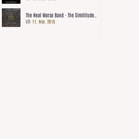
The Neal Morse Band - The Similitude
VÖ:
11. Nov. 2016
Of A Dream