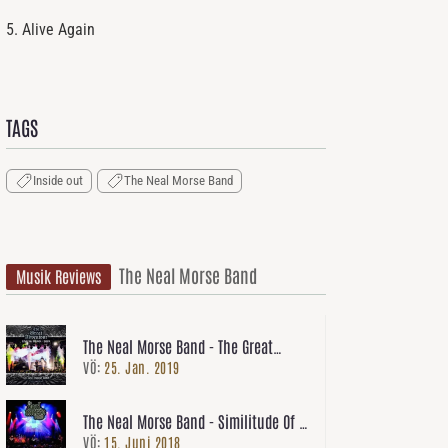
5. Alive Again
TAGS
Inside out
The Neal Morse Band
The Neal Morse Band
Musik Reviews
The Neal Morse Band - The Great
VÖ:
25. Jan. 2019
Adventure
The Neal Morse Band - Similitude Of A
VÖ:
15. Juni 2018
Dream live in Tilburg