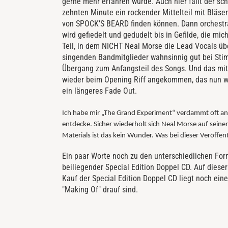
gerne mehr erfahren würde. Auch hier fällt der s
zehnten Minute ein rockender Mittelteil mit Bläs
von SPOCK’S BEARD finden können. Dann orchestrale
wird gefiedelt und gedudelt bis in Gefilde, die mi
Teil, in dem NICHT Neal Morse die Lead Vocals über
singenden Bandmitglieder wahnsinnig gut bei Stimm
Übergang zum Anfangsteil des Songs. Und das mit 
wieder beim Opening Riff angekommen, das nun wu
ein längeres Fade Out.
Ich habe mir „The Grand Experiment“ verdammt oft ang
entdecke. Sicher wiederholt sich Neal Morse auf seinen 
Materials ist das kein Wunder. Was bei dieser Veröffent
Ein paar Worte noch zu den unterschiedlichen For
beiliegender Special Edition Doppel CD. Auf diese
Kauf der Special Edition Doppel CD liegt noch ein
"Making Of" drauf sind.