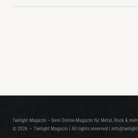
Twilight Magazin – Dein Online-Magazin für Metal, Rock & mehr
©
2026
•
Twilight Magazin
| All rights reserved
|
info@twiligh