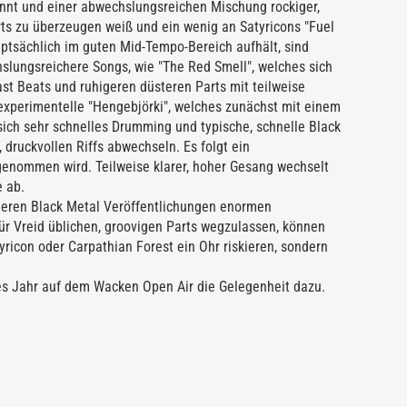
nnt und einer abwechslungsreichen Mischung rockiger,
ts zu überzeugen weiß und ein wenig an Satyricons "Fuel
uptsächlich im guten Mid-Tempo-Bereich aufhält, sind
hslungsreichere Songs, wie "The Red Smell", welches sich
ast Beats und ruhigeren düsteren Parts mit teilweise
experimentelle "Hengebjörki", welches zunächst mit einem
ich sehr schnelles Drumming und typische, schnelle Black
druckvollen Riffs abwechseln. Es folgt ein
genommen wird. Teilweise klarer, hoher Gesang wechselt
e ab.
deren Black Metal Veröffentlichungen enormen
ür Vreid üblichen, groovigen Parts wegzulassen, können
tyricon oder Carpathian Forest ein Ohr riskieren, sondern
es Jahr auf dem Wacken Open Air die Gelegenheit dazu.