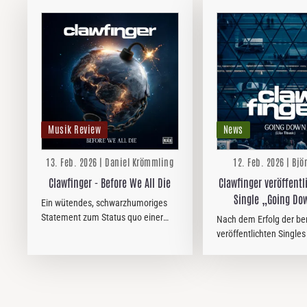
Musik Review
News
13. Feb. 2026 | Daniel Krömmling
12. Feb. 2026 | Bjö
Clawfinger - Before We All Die
Clawfinger veröffent
Single „Going Dow
Ein wütendes, schwarzhumoriges
Titanic)“
Statement zum Status quo einer
Nach dem Erfolg der ber
brennenden Welt
veröffentlichten Singles
„Ball & Chain“ und „Big 
haben die schwedisch-
norwegischen Rap-Metal
Clawfinger ihre neueste
„Going Down (Like…