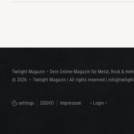
Twilight Magazin – Dein Online-Magazin für Metal, Rock & mehr
©
2026
•
Twilight Magazin
| All rights reserved
|
info@twiligh
settings
DSGVO
Impressum
• Login •