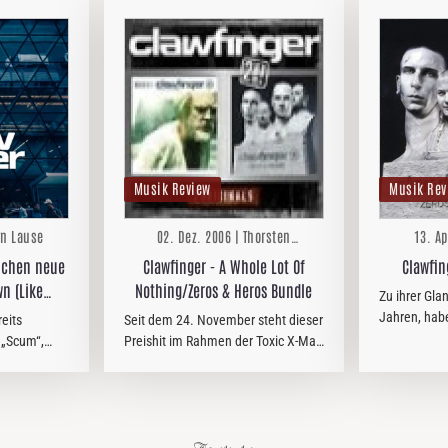
Musik Review
Musik Rev
rn Lause
02. Dez. 2006 | Thorsten
13. Ap
Zwingelberg
lichen neue
Clawfinger - A Whole Lot Of
Clawfin
n (Like
Nothing/Zeros & Heros Bundle
Zu ihrer Gla
Jahren, hab
eits
Seit dem 24. November steht dieser
leidenschaft
 „Scum“,
Preishit im Rahmen der Toxic X-Mas
Tophits wie
Brother“
Aktion von G.U.N. Records in den
den Ohren w
Läden: zwei Originale zum Preis von
-Pioniere
nur 9.50 Euro. Wer hier noch
 Single
meckert, der kann nicht ganz…