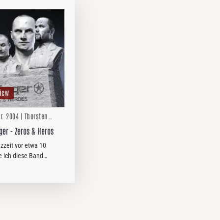
iew
r. 2004 | Thorsten
Zwingelberg
ger - Zeros & Heros
nzzeit vor etwa 10
e ich diese Band
lich gehasst und ihre
 Nigger kamen mir zu
ieder raus.