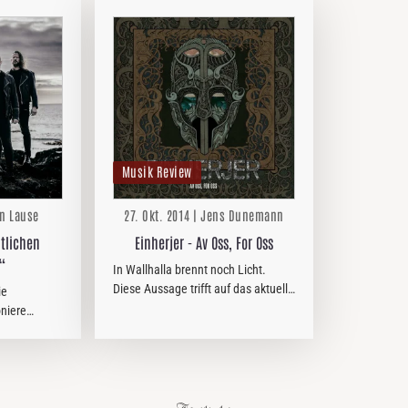
Musik Review
rn Lause
27. Okt. 2014 | Jens Dunemann
ntlichen
Einherjer - Av Oss, For Oss
“
In Wallhalla brennt noch Licht.
Diese Aussage trifft auf das aktuelle
ie
Album der norwegischen Wikinger
niere
nur bedingt zu.
loodborn“!
ihrem neuen
 am 19. Juni
 Music