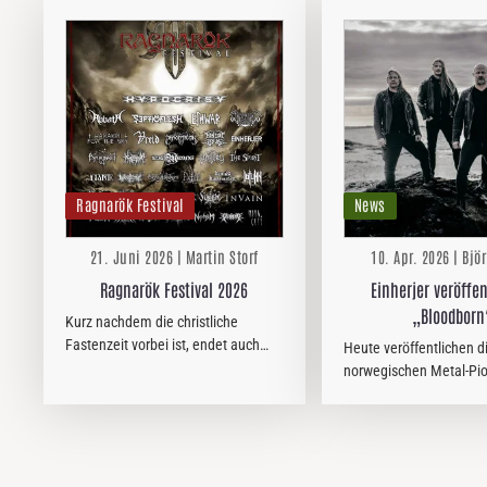
Ragnarök Festival
News
21. Juni 2026 | Martin Storf
10. Apr. 2026 | Bjö
Ragnarök Festival 2026
Einherjer veröffe
„Bloodborn
Kurz nachdem die christliche
Fastenzeit vorbei ist, endet auch
Heute veröffentlichen d
das winterliche Festival-Fasten und
norwegischen Metal-Pio
es gibt wieder Möglichkeiten, sich
Einherjer ihren Song „B
mehr als ein oder zwei Bands bei
Die Single stammt von 
einem gepflegten Kaltgetränk auf…
Album „Lifeblood“, das
weltweit über By Norse
erscheint. …