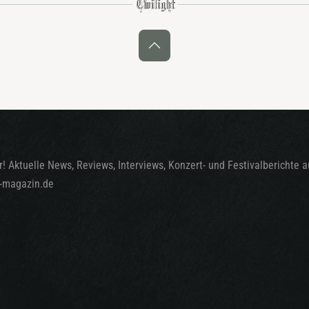
! Aktuelle News, Reviews, Interviews, Konzert- und Festivalberichte 
t-magazin.de