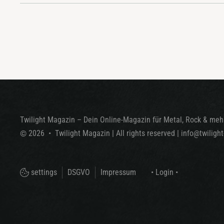
Twilight Magazin – Dein Online-Magazin für Metal, Rock & mehr
©
2026
•
Twilight Magazin
| All rights reserved
|
info@twiligh
settings
DSGVO
Impressum
• Login •